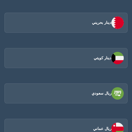
دينار بحريني
دينار كويتي
ريال سعودي
ريال عماني