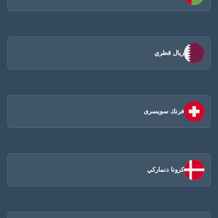
ريال قطري
فرنك سويسرى
كرونا دنماركي