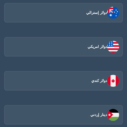
دولار إسترالي
دولار امريكي
دولار كندي
دينار إردني