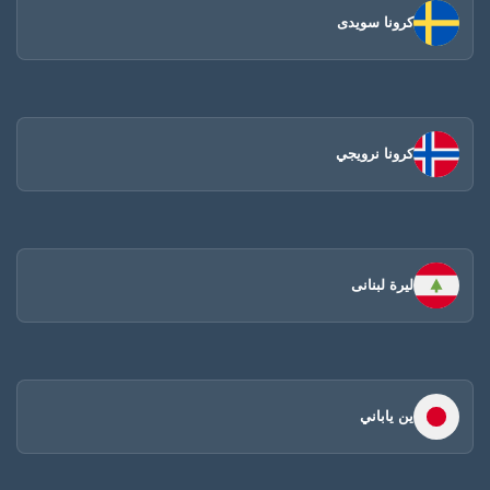
كرونا سويدى
كرونا نرويجي
ليرة لبنانى
ين ياباني