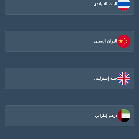
البات التايلندي
اليوان الصينى​
جنيه إسترلينى
درهم إماراتي