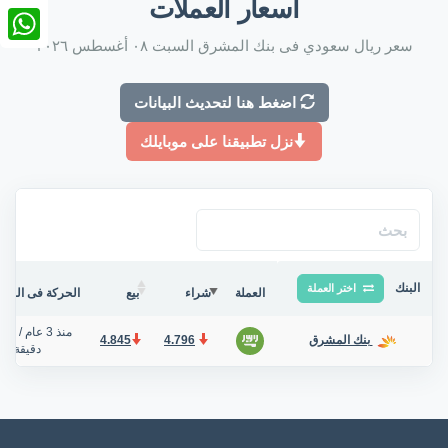
أسعار العملات
nkedIn
سعر ريال سعودي فى بنك المشرق السبت ٠٨ أغسطس ٢٠٢٦
tsApp
اضغط هنا لتحديث البيانات
نزل تطبيقنا على موبايلك
البنك
اختر العملة
العملة
شراء
بيع
الحركة فى البنك/
منذ 3 عام
/
4.845
4.796
بنك المشرق
دقيقة