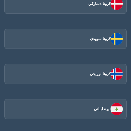
كرونا دنماركي
كرونا سويدى
كرونا نرويجي
ليرة لبنانى