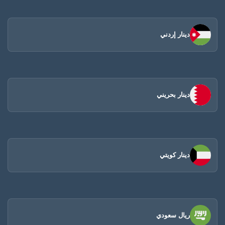
دينار إردني
دينار بحريني
دينار كويتي
ريال سعودي