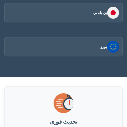
ين ياباني
يورو
تحديث فورى