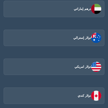
درهم إماراتي
دولار إسترالي
دولار امريكي
دولار كندي