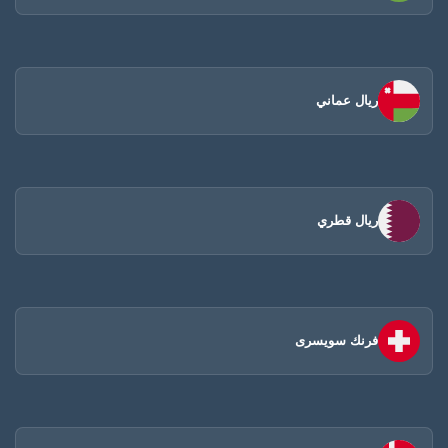
ريال عماني
ريال قطري
فرنك سويسرى