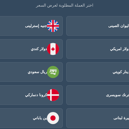
اختر العملة المطلوبة لعرض السعر
ليوان الصينى​
جنيه إسترلينى
ولار امريكي
دولار كندي
ينار كويتي
ريال سعودي
رنك سويسرى
كرونا دنماركي
يرة لبنانى
ين ياباني