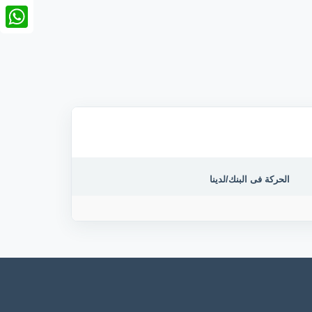
nkedIn
tsApp
الحركة فى البنك/لدينا