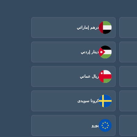
درهم إماراتي
دينار إردني
ريال عماني
كرونا سويدى
يورو