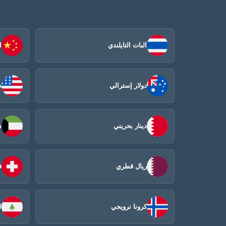
البات التايلندي
ا
دولار إسترالي
د
دينار بحريني
د
ريال قطري
ف
كرونا نرويجي
ل