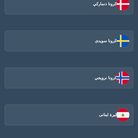
كرونا دنماركي
كرونا سويدى
كرونا نرويجي
ليرة لبنانى