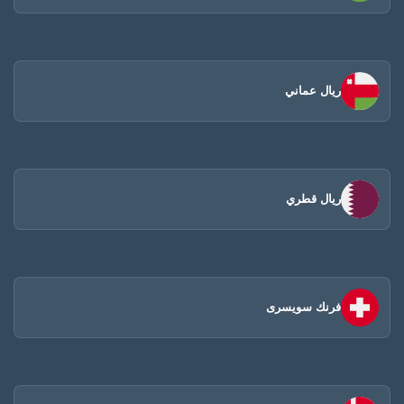
ريال عماني
ريال قطري
فرنك سويسرى