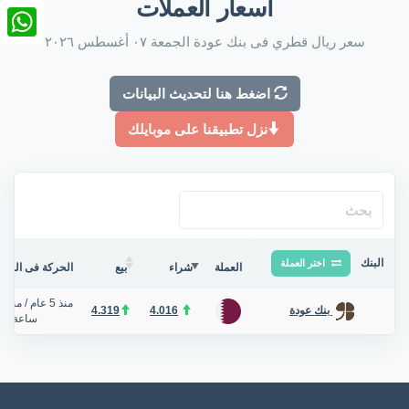
أسعار العملات
nkedIn
سعر ريال قطري فى بنك عودة الجمعة ٠٧ أغسطس ٢٠٢٦
tsApp
اضغط هنا لتحديث البيانات
نزل تطبيقنا على موبايلك
البنك
اختر العملة
العملة
شراء
بيع
الحركة فى البنك/
منذ 5 عام
/
منذ ح
4.319
4.016
بنك عودة
ساعة