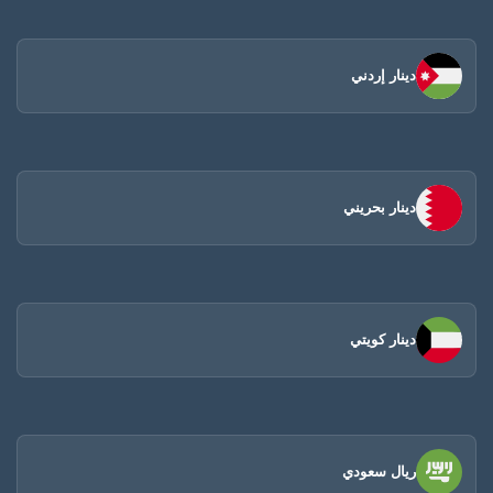
دينار إردني
دينار بحريني
دينار كويتي
ريال سعودي