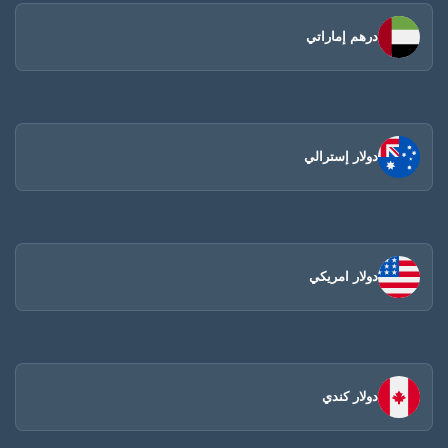
درهم إماراتي
دولار إسترالي
دولار امريكي
دولار كندي