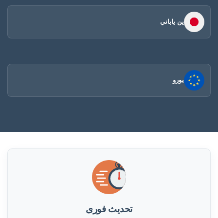
ين ياباني
يورو
تحديث فورى