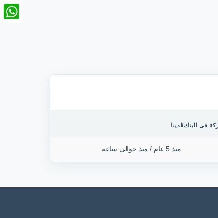
nkedIn
tsApp
كة فى البنك/لدينا
منذ 5 عام
/
منذ حوالى ساعة