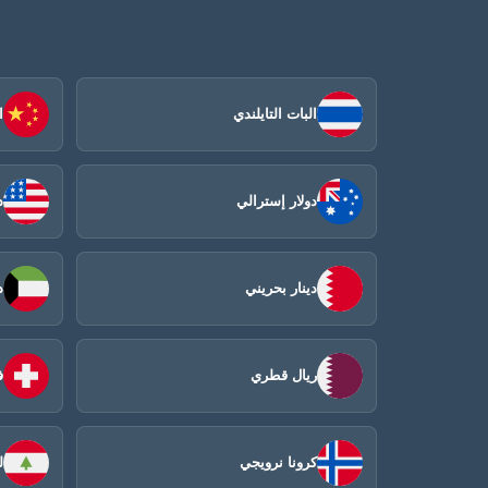
البات التايلندي
ا
دولار إسترالي
د
دينار بحريني
د
ريال قطري
ف
كرونا نرويجي
ل