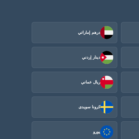
درهم إماراتي
دينار إردني
ريال عماني
كرونا سويدى
يورو