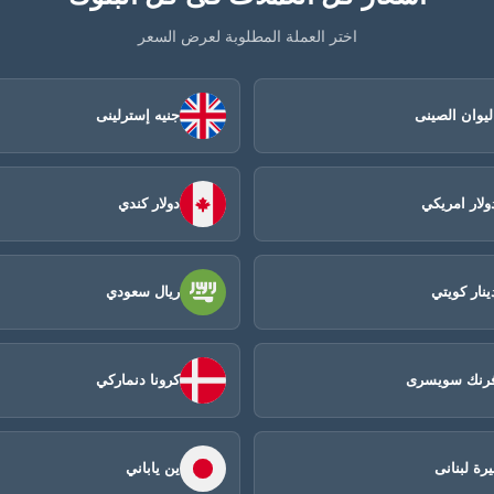
اختر العملة المطلوبة لعرض السعر
ليوان الصينى​
جنيه إسترلينى
ولار امريكي
دولار كندي
ينار كويتي
ريال سعودي
رنك سويسرى
كرونا دنماركي
يرة لبنانى
ين ياباني