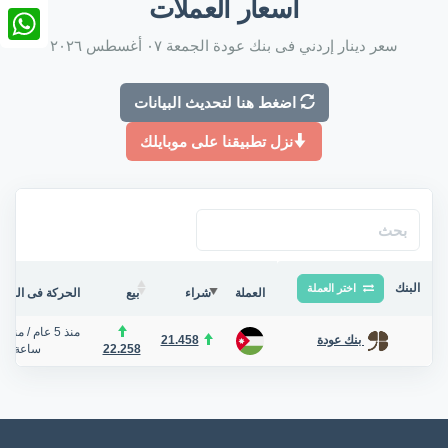
أسعار العملات
nkedIn
سعر دينار إردني فى بنك عودة الجمعة ٠٧ أغسطس ٢٠٢٦
tsApp
اضغط هنا لتحديث البيانات
نزل تطبيقنا على موبايلك
البنك
اختر العملة
العملة
شراء
بيع
الحركة فى البنك/
منذ 5 عام
/
منذ ح
21.458
بنك عودة
22.258
ساعة