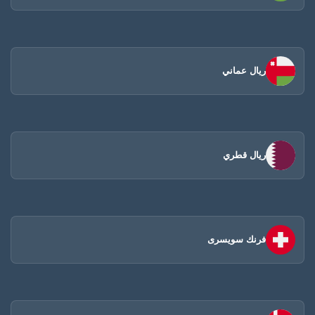
ريال عماني
ريال قطري
فرنك سويسرى