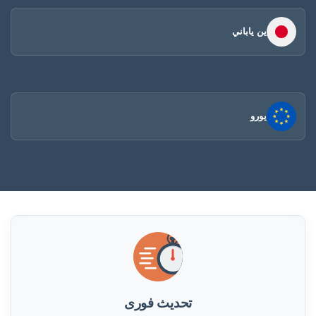
ين ياباني
يورو
تحديث فورى