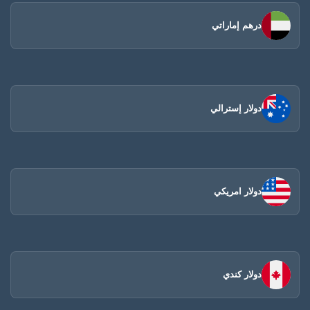
درهم إماراتي
دولار إسترالي
دولار امريكي
دولار كندي