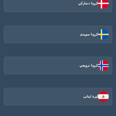
كرونا دنماركي
كرونا سويدى
كرونا نرويجي
ليرة لبنانى