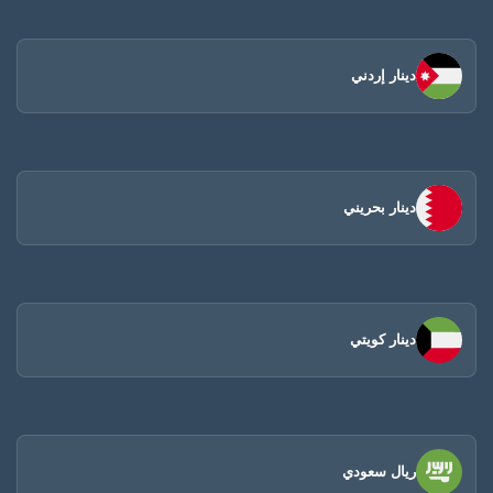
دينار إردني
دينار بحريني
دينار كويتي
ريال سعودي