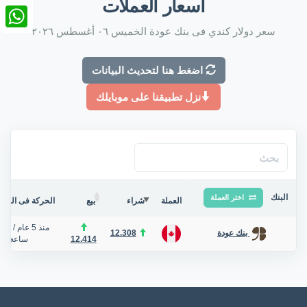
أسعار العملات
nkedIn
سعر دولار كندي فى بنك عودة الخميس ٠٦ أغسطس ٢٠٢٦
tsApp
اضغط هنا لتحديث البيانات
نزل تطبيقنا على موبايلك
البنك
اختر العملة
العملة
شراء
بيع
الحركة فى البنك/
منذ 5 عام
/
12.308
بنك عودة
12.414
ساعة