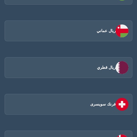
ريال عماني
ريال قطري
فرنك سويسرى