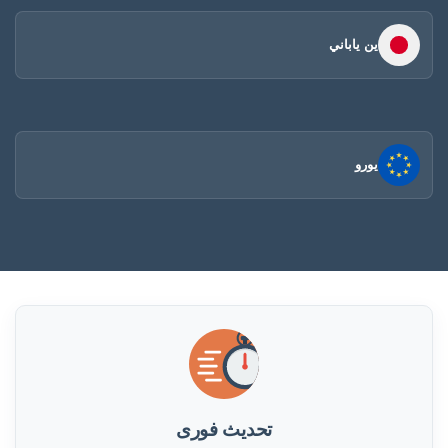
ين ياباني
يورو
تحديث فورى