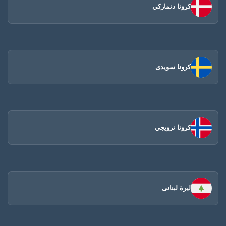
كرونا دنماركي
كرونا سويدى
كرونا نرويجي
ليرة لبنانى