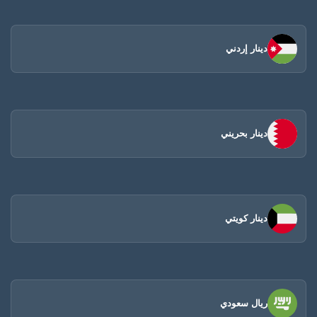
دينار إردني
دينار بحريني
دينار كويتي
ريال سعودي