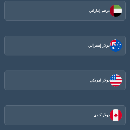
درهم إماراتي
دولار إسترالي
دولار امريكي
دولار كندي