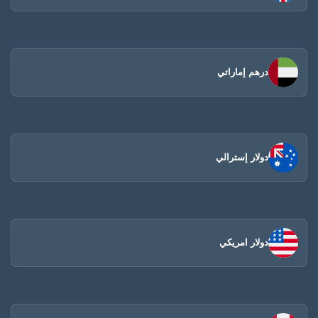
درهم إماراتي
دولار إسترالي
دولار امريكي