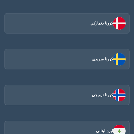
كرونا دنماركي
كرونا سويدى
كرونا نرويجي
ليرة لبنانى