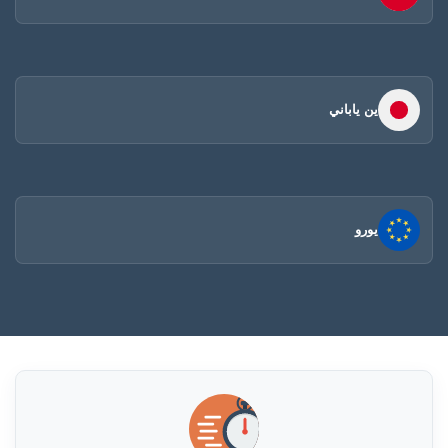
ين ياباني
يورو