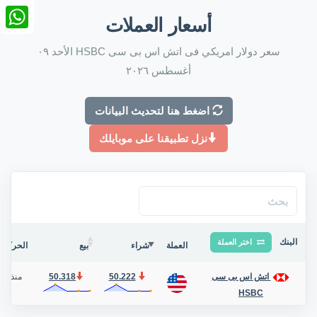
nkedIn
أسعار العملات
tsApp
سعر دولار امريكي فى اتش اس بى سى HSBC الأحد ٠٩
أغسطس ٢٠٢٦
اضغط هنا لتحديث البيانات
نزل تطبيقنا على موبايلك
البنك
اختر العملة
العملة
شراء
بيع
الحركة ف
50.222
50.318
منذ 4 أيام
اتش اس بى سى
HSBC