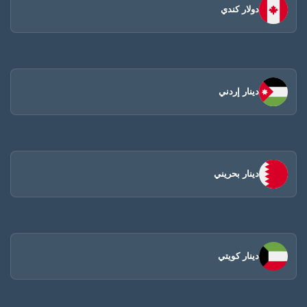
دولار كندي
دينار إردني
دينار بحريني
دينار كويتي