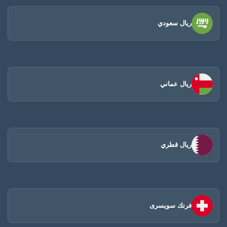
ريال سعودي
ريال عماني
ريال قطري
فرنك سويسرى