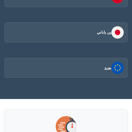
ين ياباني
يورو