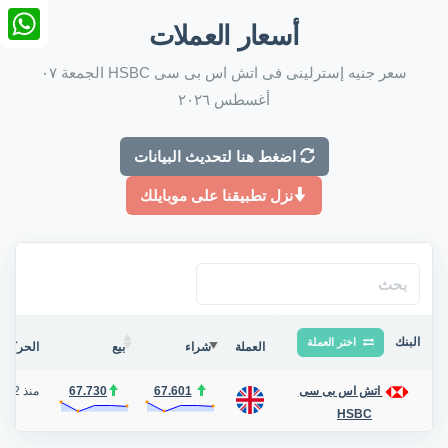
nkedIn
أسعار العملات
tsApp
سعر جنيه إسترلينى فى اتش اس بى سى HSBC الجمعة ٠٧
أغسطس ٢٠٢٦
اضغط هنا لتحديث البيانات
نزل تطبيقنا على موبايلك
البنك
اختر العملة
العملة
شراء
بيع
الحركة ف
67.601
67.730
منذ 2 أيام
اتش اس بى سى
HSBC