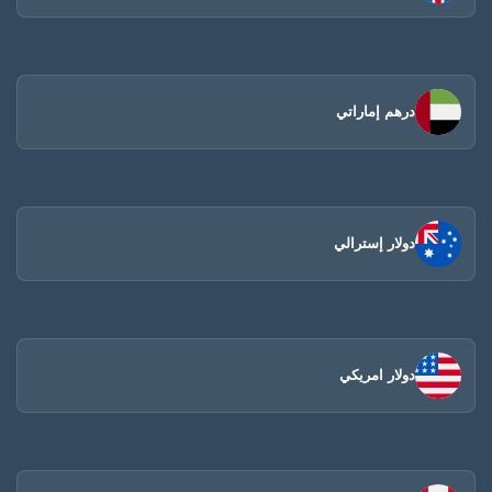
درهم إماراتي
دولار إسترالي
دولار امريكي