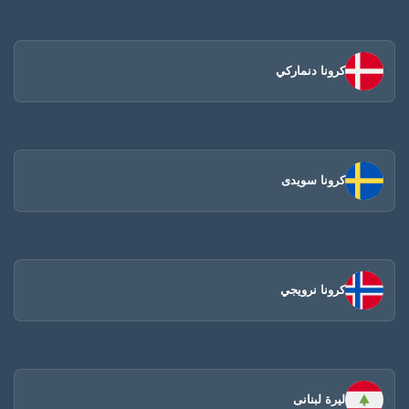
كرونا دنماركي
كرونا سويدى
كرونا نرويجي
ليرة لبنانى