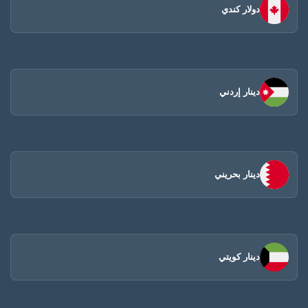
دولار كندي
دينار إردني
دينار بحريني
دينار كويتي