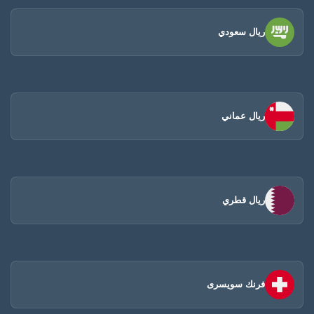
ريال سعودي
ريال عماني
ريال قطري
فرنك سويسرى