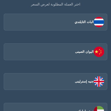
اختر العملة المطلوبة لعرض السعر
البات التايلندي
اليوان الصينى​
جنيه إسترلينى