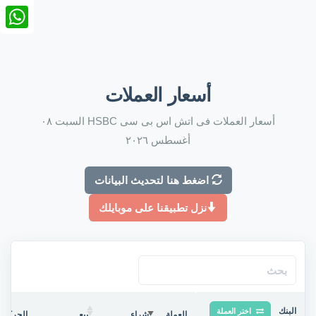
nkedIn
tsApp
أسعار العملات
أسعار العملات فى اتش اس بى سى HSBC السبت ٠٨
أغسطس ٢٠٢٦
اضغط هنا لتحديث البيانات
نزل تطبيقنا على موبايلك
البنك
اختر العملة
العملة
شراء
بيع
الحركة ف