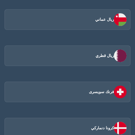
ريال عماني
ريال قطري
فرنك سويسرى
كرونا دنماركي