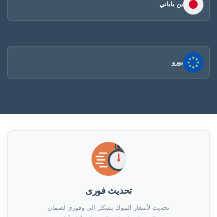
ين ياباني
يورو
تحديث فورى
تحديث لأسعار البنوك بشكل الى وفورى لضمان