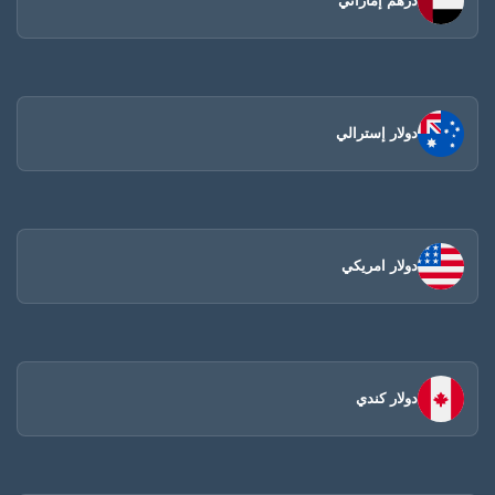
درهم إماراتي
دولار إسترالي
دولار امريكي
دولار كندي