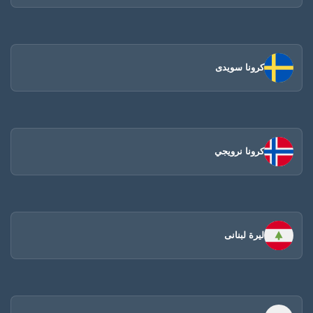
كرونا سويدى
كرونا نرويجي
ليرة لبنانى