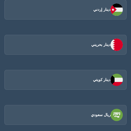
دينار إردني
دينار بحريني
دينار كويتي
ريال سعودي