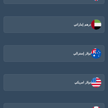
درهم إماراتي
دولار إسترالي
دولار امريكي