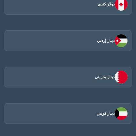
دولار كندي
دينار إردني
دينار بحريني
دينار كويتي