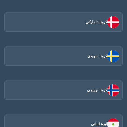
كرونا دنماركي
كرونا سويدى
كرونا نرويجي
ليرة لبنانى