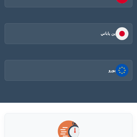
ين ياباني
يورو