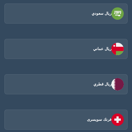
ريال سعودي
ريال عماني
ريال قطري
فرنك سويسرى