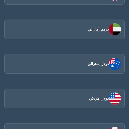
درهم إماراتي
دولار إسترالي
دولار امريكي