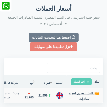
nkedIn
أسعار العملات
tsApp
سعر جنيه إسترلينى فى البنك المصرى لتنمية الصادرات الجمعة
٠٧ أغسطس ٢٠٢٦
اضغط هنا لتحديث البيانات
نزل تطبيقنا على موبايلك
البنك
اختر العملة
العملة
شراء
بيع
الحركة فى البنك/
منذ 5 عام
/
منذ ح
البنك المصرى لتنمية
21.559
21.705
ساعة
الصادرات