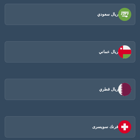
ريال سعودي
ريال عماني
ريال قطري
فرنك سويسرى