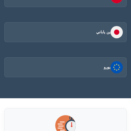
ين ياباني
يورو