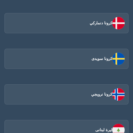
كرونا دنماركي
كرونا سويدى
كرونا نرويجي
ليرة لبنانى