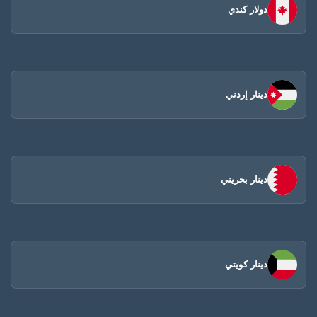
دولار كندي
دينار إردني
دينار بحريني
دينار كويتي