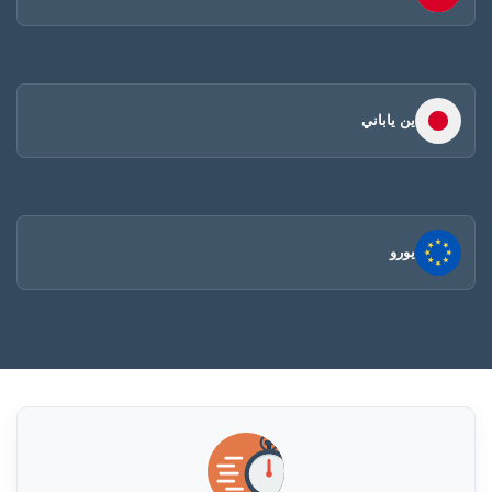
ين ياباني
يورو