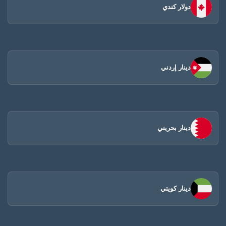
دولار كندي
دينار إردني
دينار بحريني
دينار كويتي