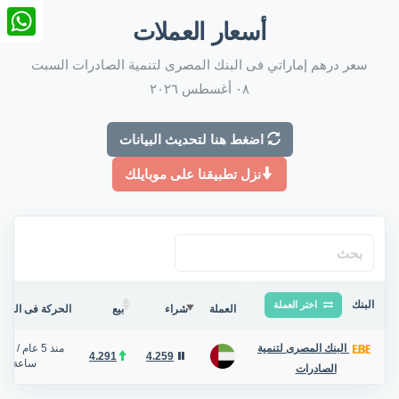
nkedIn
أسعار العملات
tsApp
سعر درهم إماراتي فى البنك المصرى لتنمية الصادرات السبت
٠٨ أغسطس ٢٠٢٦
اضغط هنا لتحديث البيانات
نزل تطبيقنا على موبايلك
البنك
اختر العملة
العملة
شراء
بيع
الحركة فى البنك/
منذ 5 عام
/
البنك المصرى لتنمية
4.291
4.259
ساعة
الصادرات