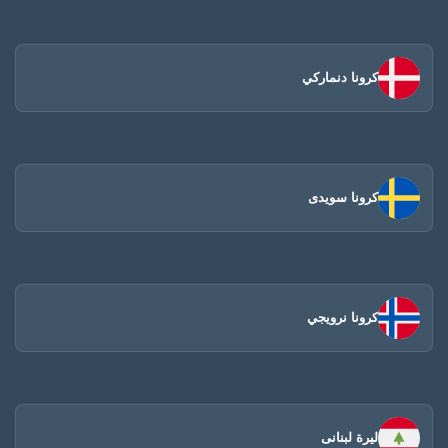
كرونا دنماركي
كرونا سويدى
كرونا نرويجي
ليرة لبنانى