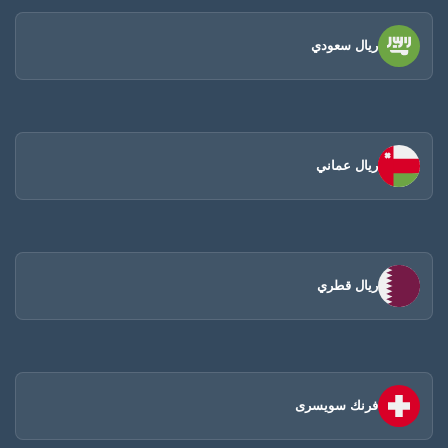
ريال سعودي
ريال عماني
ريال قطري
فرنك سويسرى