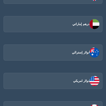
درهم إماراتي
دولار إسترالي
دولار امريكي