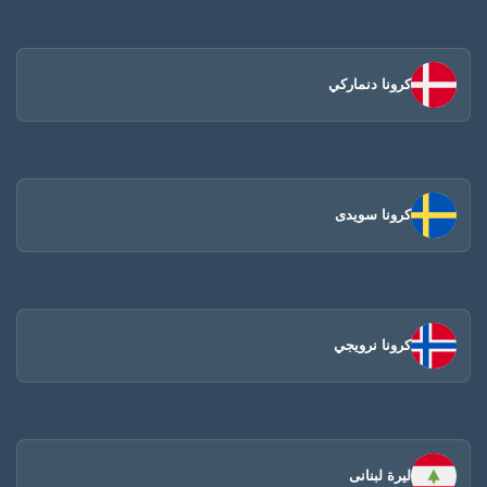
كرونا دنماركي
كرونا سويدى
كرونا نرويجي
ليرة لبنانى