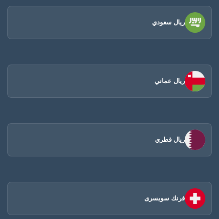
ريال سعودي
ريال عماني
ريال قطري
فرنك سويسرى