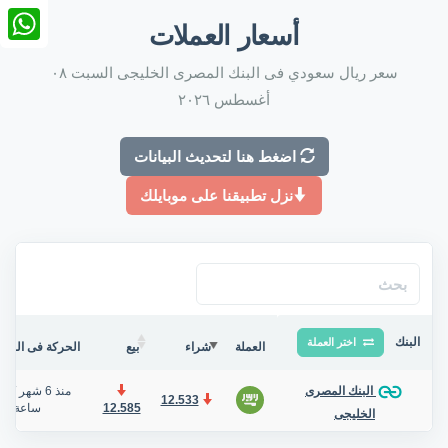
nkedIn
أسعار العملات
tsApp
سعر ريال سعودي فى البنك المصرى الخليجى السبت ٠٨
أغسطس ٢٠٢٦
اضغط هنا لتحديث البيانات
نزل تطبيقنا على موبايلك
البنك
اختر العملة
العملة
شراء
بيع
الحركة فى البنك/
منذ 6 شهر
/
البنك المصرى
12.533
12.585
ساعة
الخليجى