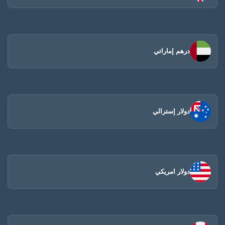
درهم إماراتي
دولار إسترالي
دولار امريكي