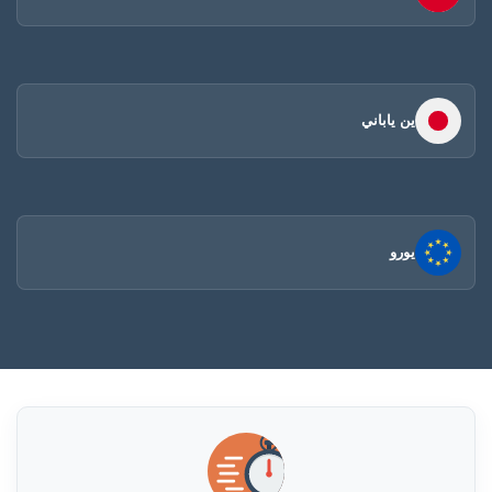
ين ياباني
يورو