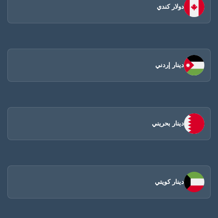
دولار كندي
دينار إردني
دينار بحريني
دينار كويتي