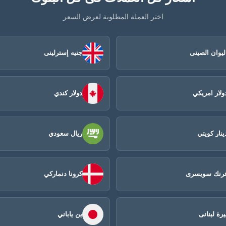
اختر العملة المطلوبة لعرض السعر
ليوان الصينى​
جنيه إسترلينى
ولار امريكي
دولار كندي
ينار كويتي
ريال سعودي
رنك سويسرى
كرونا دنماركي
يرة لبنانى
ين ياباني