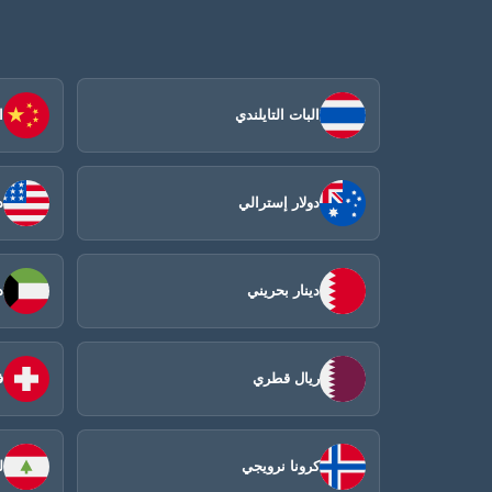
البات التايلندي
ا
دولار إسترالي
د
دينار بحريني
د
ريال قطري
ف
كرونا نرويجي
ل