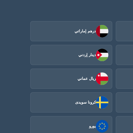
درهم إماراتي
دينار إردني
ريال عماني
كرونا سويدى
يورو