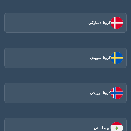
كرونا دنماركي
كرونا سويدى
كرونا نرويجي
ليرة لبنانى