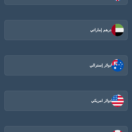
درهم إماراتي
دولار إسترالي
دولار امريكي