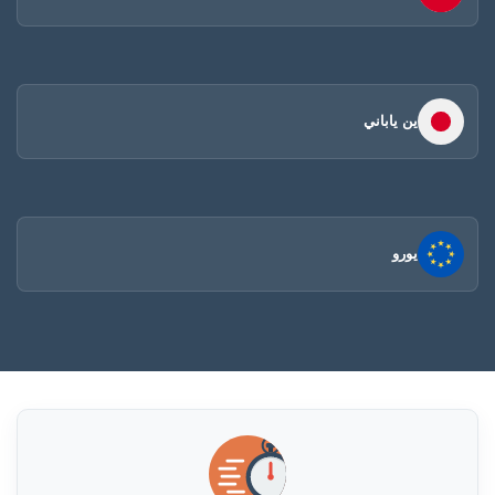
ين ياباني
يورو