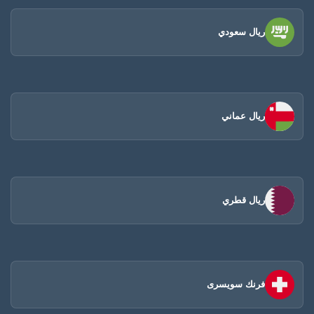
ريال سعودي
ريال عماني
ريال قطري
فرنك سويسرى