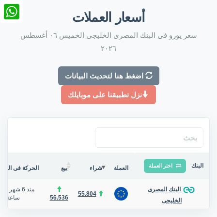
nkedIn
أسعار العملات
tsApp
سعر يورو فى البنك المصرى الخليجى الخميس ٠٦ أغسطس
٢٠٢٦
اضغط هنا لتحديث البيانات
نزل تطبيقنا على موبايلك
البنك
اختر العملة
العملة
شراء
بيع
الحركة فى البنك/
منذ 6 شهر
/
البنك المصرى
55.804
56.536
ساعة
الخليجى