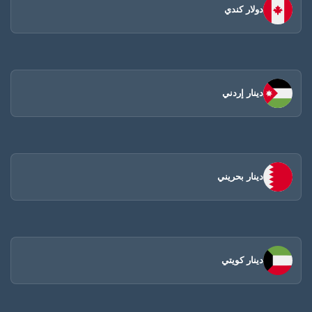
دولار كندي
دينار إردني
دينار بحريني
دينار كويتي