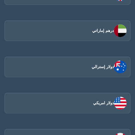
درهم إماراتي
دولار إسترالي
دولار امريكي