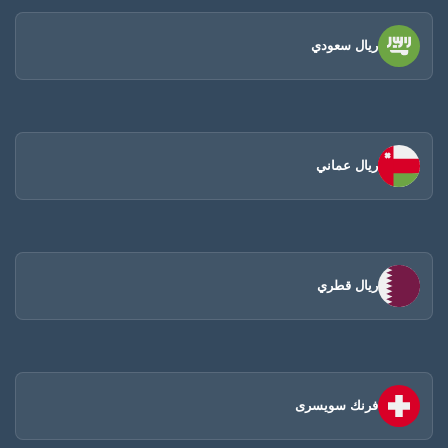
ريال سعودي
ريال عماني
ريال قطري
فرنك سويسرى