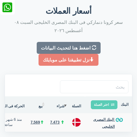
nkedIn
أسعار العملات
tsApp
سعر كرونا دنماركي فى البنك المصرى الخليجى السبت ٠٨
أغسطس ٢٠٢٦
اضغط هنا لتحديث البيانات
نزل تطبيقنا على موبايلك
البنك
اختر العملة
العملة
شراء
بيع
الحركة فى البنك/
منذ 6 شهر
/
البنك المصرى
7.569
7.473
ساعة
الخليجى