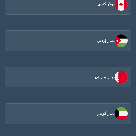
دولار كندي
دينار إردني
دينار بحريني
دينار كويتي