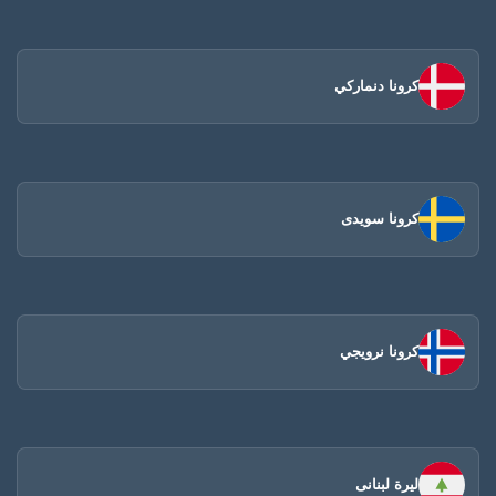
كرونا دنماركي
كرونا سويدى
كرونا نرويجي
ليرة لبنانى