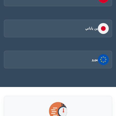
ين ياباني
يورو