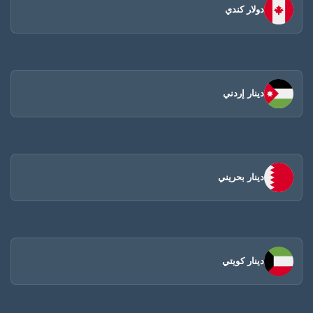
دولار كندي
دينار إردني
دينار بحريني
دينار كويتي