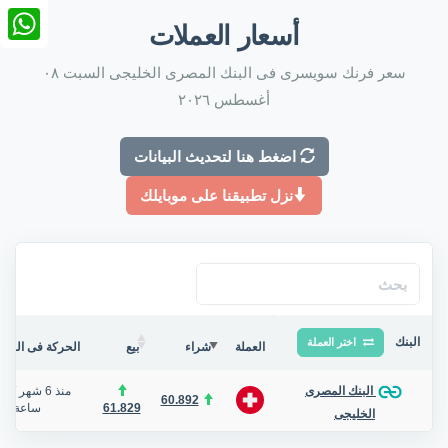
nkedIn
أسعار العملات
tsApp
سعر فرنك سويسرى فى البنك المصرى الخليجى السبت ٠٨
أغسطس ٢٠٢٦
اضغط هنا لتحديث البيانات
نزل تطبيقنا على موبايلك
البنك
اختر العملة
العملة
شراء
بيع
الحركة فى البنك/
منذ 6 شهر
/
البنك المصرى
60.892
61.829
ساعة
الخليجى