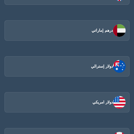
درهم إماراتي
دولار إسترالي
دولار امريكي