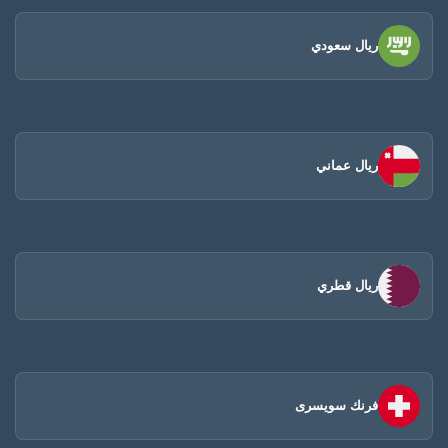
ريال سعودي
ريال عماني
ريال قطري
فرنك سويسرى