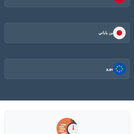
ين ياباني
يورو