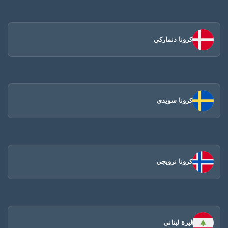
كرونا دنماركي
كرونا سويدى
كرونا نرويجي
ليرة لبنانى