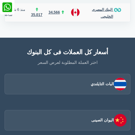
nkedIn
منذ 6 شهر
/
منذ 
البنك المصرى
34.566
35.017
ساعة
tsApp
الخليجى
أسعار كل العملات فى كل البنوك
اختر العملة المطلوبة لعرض السعر
البات التايلندي
اليوان الصينى​