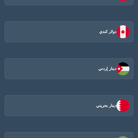
دولار كندي
دينار إردني
دينار بحريني