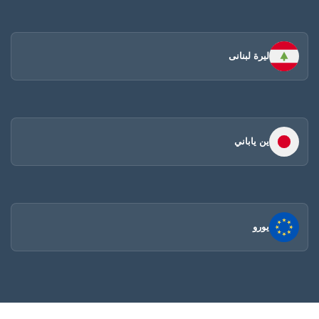
ليرة لبنانى
ين ياباني
يورو