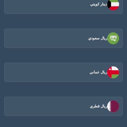
دينار كويتي
ريال سعودي
ريال عماني
ريال قطري