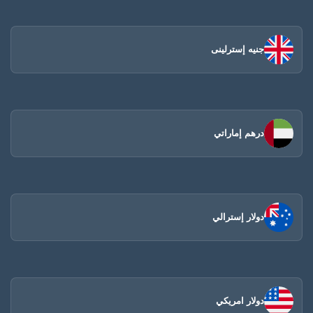
جنيه إسترلينى
درهم إماراتي
دولار إسترالي
دولار امريكي