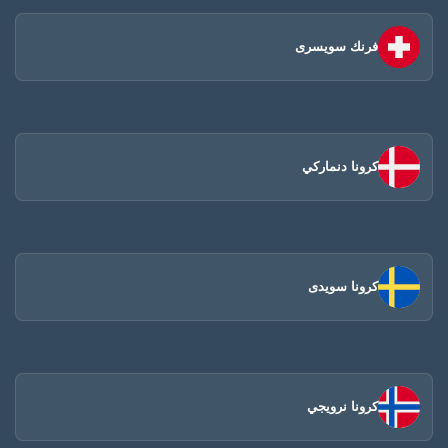
فرنك سويسرى
كرونا دنماركي
كرونا سويدى
كرونا نرويجي