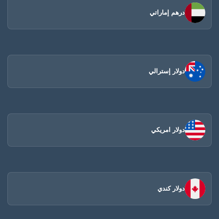
درهم إماراتي
دولار إسترالي
دولار امريكي
دولار كندي