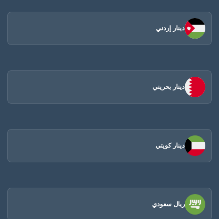
دينار إردني
دينار بحريني
دينار كويتي
ريال سعودي