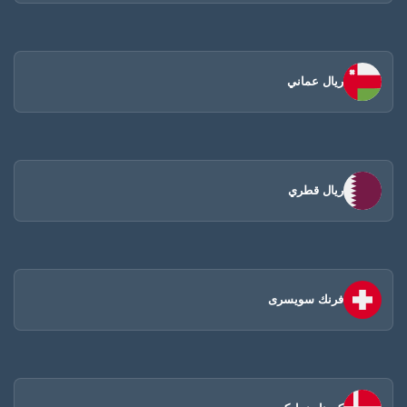
ريال عماني
ريال قطري
فرنك سويسرى