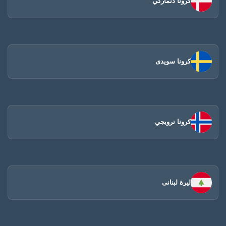
كرونا دنماركي
كرونا سويدى
كرونا نرويجي
ليرة لبنانى