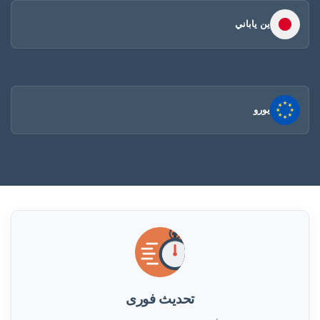
ين ياباني
يورو
تحديث فورى