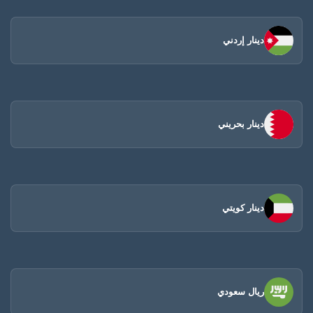
دينار إردني
دينار بحريني
دينار كويتي
ريال سعودي