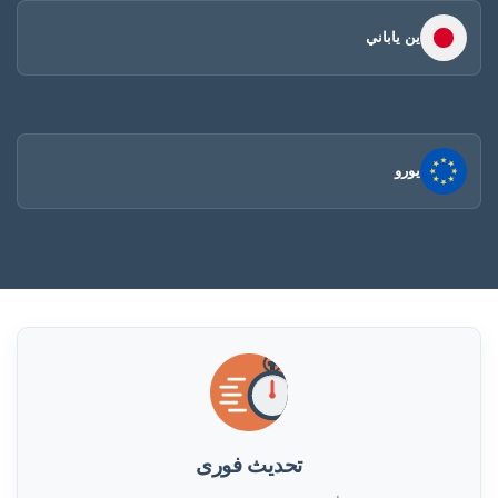
ين ياباني
يورو
تحديث فورى