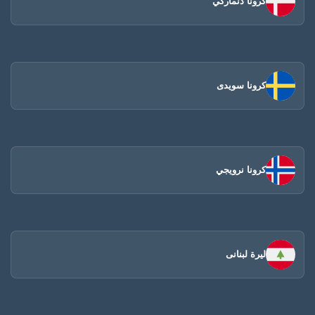
كرونا دنماركي
كرونا سويدى
كرونا نرويجي
ليرة لبنانى