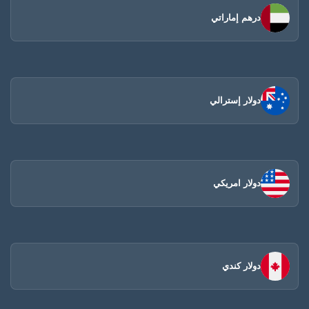
درهم إماراتي
دولار إسترالي
دولار امريكي
دولار كندي