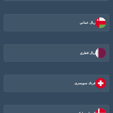
ريال عماني
ريال قطري
فرنك سويسرى