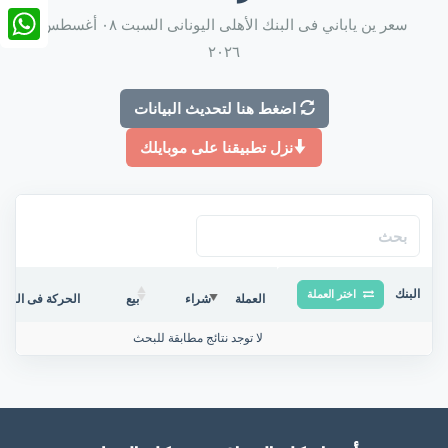
nkedIn
سعر ين ياباني فى البنك الأهلى اليونانى السبت ٠٨ أغسطس
٢٠٢٦
tsApp
اضغط هنا لتحديث البيانات
نزل تطبيقنا على موبايلك
البنك
اختر العملة
العملة
شراء
بيع
الحركة فى البنك/
لا توجد نتائج مطابقة للبحث