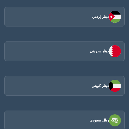
دينار إردني
دينار بحريني
دينار كويتي
ريال سعودي