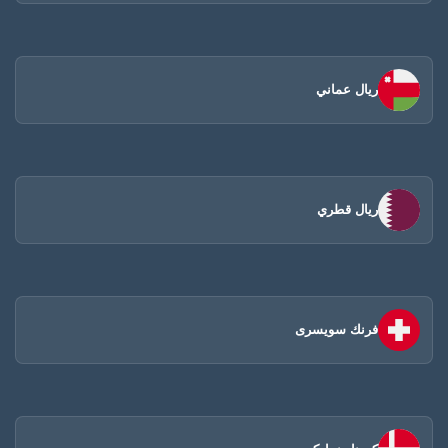
ريال عماني
ريال قطري
فرنك سويسرى