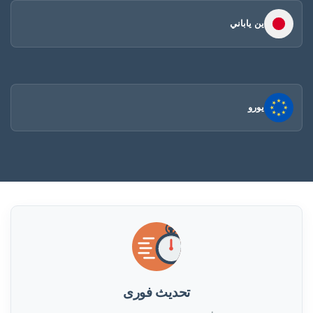
ين ياباني
يورو
تحديث فورى