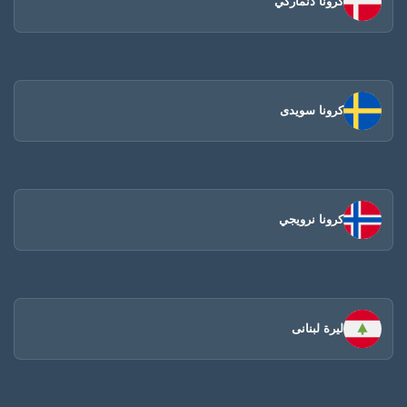
كرونا دنماركي
كرونا سويدى
كرونا نرويجي
ليرة لبنانى