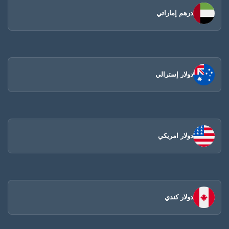
درهم إماراتي
دولار إسترالي
دولار امريكي
دولار كندي