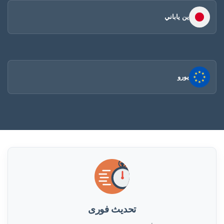
ين ياباني
يورو
تحديث فورى