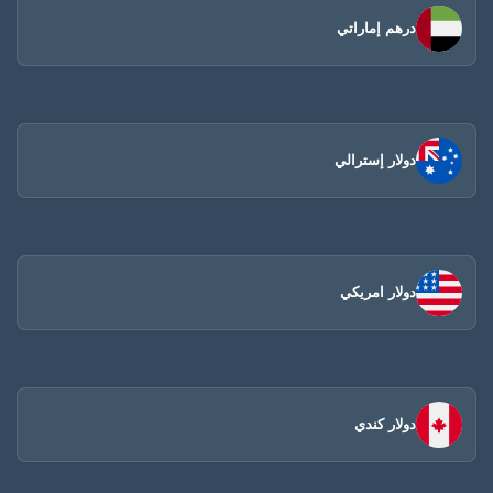
درهم إماراتي
دولار إسترالي
دولار امريكي
دولار كندي