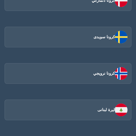
كرونا دنماركي
كرونا سويدى
كرونا نرويجي
ليرة لبنانى