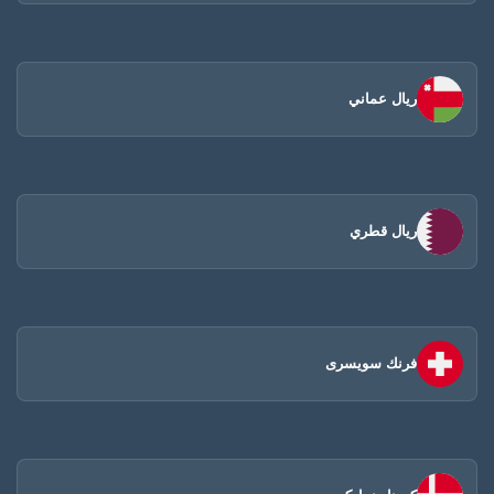
ريال عماني
ريال قطري
فرنك سويسرى