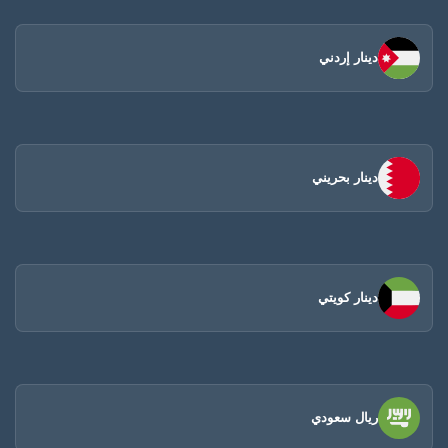
دينار إردني
دينار بحريني
دينار كويتي
ريال سعودي