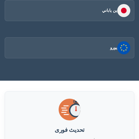
ين ياباني
يورو
تحديث فورى