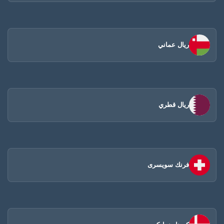
ريال عماني
ريال قطري
فرنك سويسرى