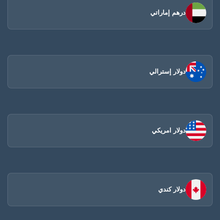
درهم إماراتي
دولار إسترالي
دولار امريكي
دولار كندي