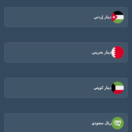
دينار إردني
دينار بحريني
دينار كويتي
ريال سعودي