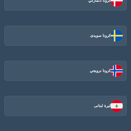
كرونا دنماركي
كرونا سويدى
كرونا نرويجي
ليرة لبنانى