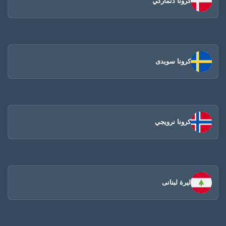
كرونا دنماركي
كرونا سويدى
كرونا نرويجي
ليرة لبنانى