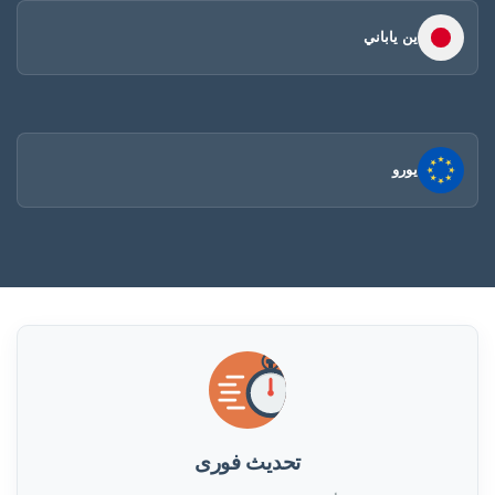
ين ياباني
يورو
تحديث فورى