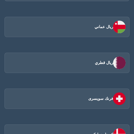
ريال عماني
ريال قطري
فرنك سويسرى