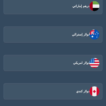
درهم إماراتي
دولار إسترالي
دولار امريكي
دولار كندي