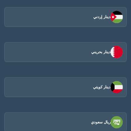
دينار إردني
دينار بحريني
دينار كويتي
ريال سعودي