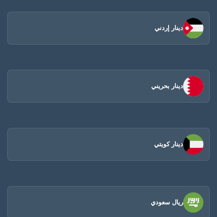
دينار إردني
دينار بحريني
دينار كويتي
ريال سعودي