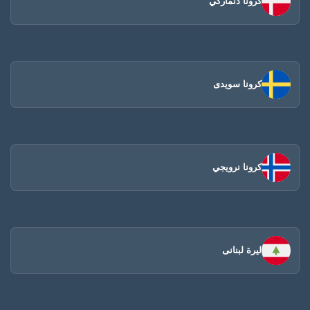
كرونا دنماركي
كرونا سويدى
كرونا نرويجي
ليرة لبنانى