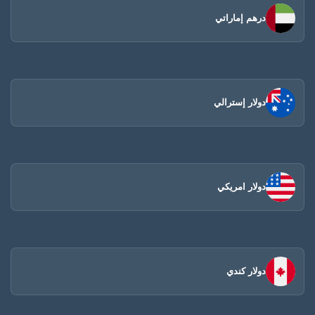
درهم إماراتي
دولار إسترالي
دولار امريكي
دولار كندي