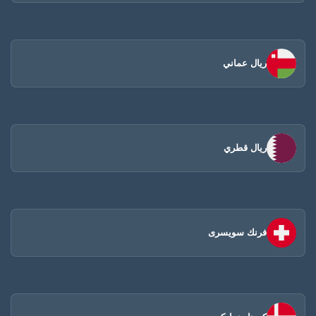
ريال عماني
ريال قطري
فرنك سويسرى