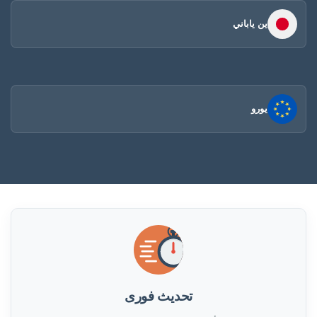
ين ياباني
يورو
تحديث فورى