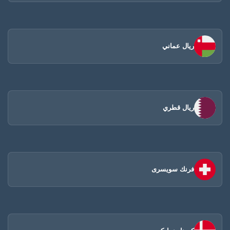
ريال عماني
ريال قطري
فرنك سويسرى