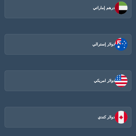
درهم إماراتي
دولار إسترالي
دولار امريكي
دولار كندي