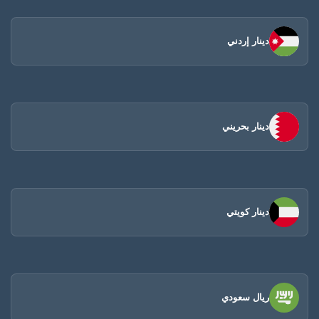
دينار إردني
دينار بحريني
دينار كويتي
ريال سعودي