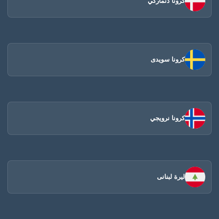
كرونا دنماركي
كرونا سويدى
كرونا نرويجي
ليرة لبنانى