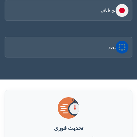
ين ياباني
يورو
تحديث فورى