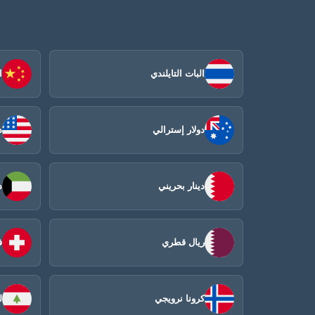
البات التايلندي
ا
دولار إسترالي
د
دينار بحريني
د
ريال قطري
ف
كرونا نرويجي
ل