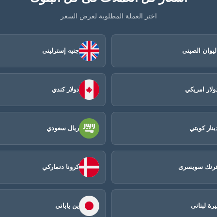
اختر العملة المطلوبة لعرض السعر
ليوان الصينى​
جنيه إسترلينى
ولار امريكي
دولار كندي
ينار كويتي
ريال سعودي
رنك سويسرى
كرونا دنماركي
يرة لبنانى
ين ياباني