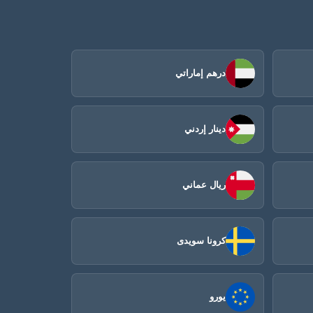
درهم إماراتي
دينار إردني
ريال عماني
كرونا سويدى
يورو