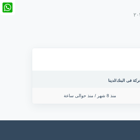
nkedIn
tsApp
ركة فى البنك/لدينا
منذ 8 شهر
/
منذ حوالى ساعة