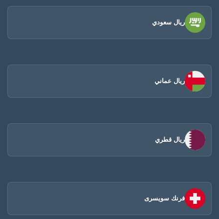
ريال سعودي
ريال عماني
ريال قطري
فرنك سويسرى