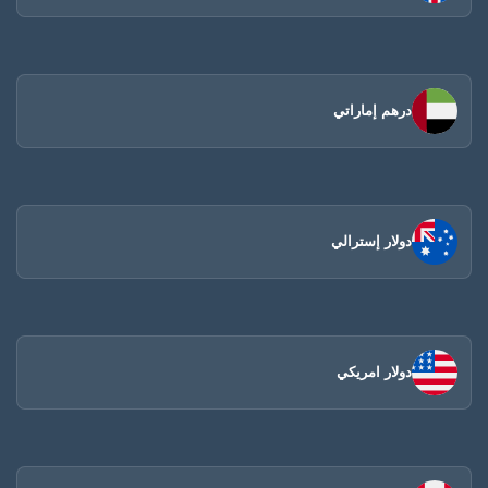
درهم إماراتي
دولار إسترالي
دولار امريكي