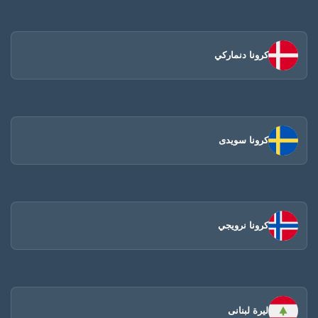
كرونا دنماركي
كرونا سويدى
كرونا نرويجي
ليرة لبنانى