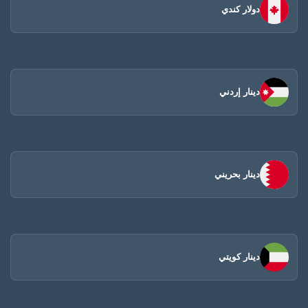
دولار كندي
دينار إردني
دينار بحريني
دينار كويتي