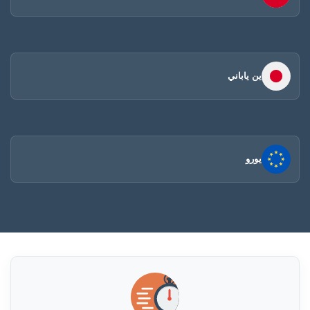
ين ياباني
يورو