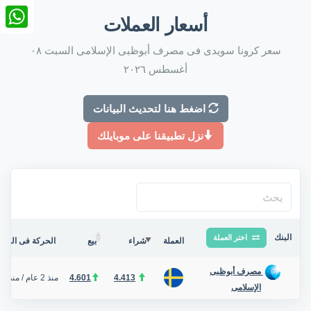
nkedIn
أسعار العملات
tsApp
سعر كرونا سويدى فى مصرف أبوظبى الإسلامى السبت ٠٨
أغسطس ٢٠٢٦
اضغط هنا لتحديث البيانات
نزل تطبيقنا على موبايلك
البنك
اختر العملة
العملة
شراء
بيع
الحركة فى البنك/
مصرف أبوظبى
4.413
4.601
منذ 2 عام
/
منذ 9 ساعة
الإسلامى