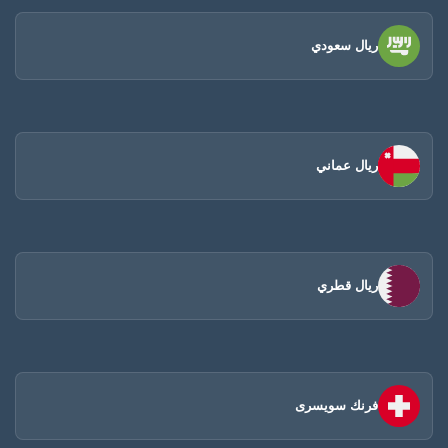
ريال سعودي
ريال عماني
ريال قطري
فرنك سويسرى