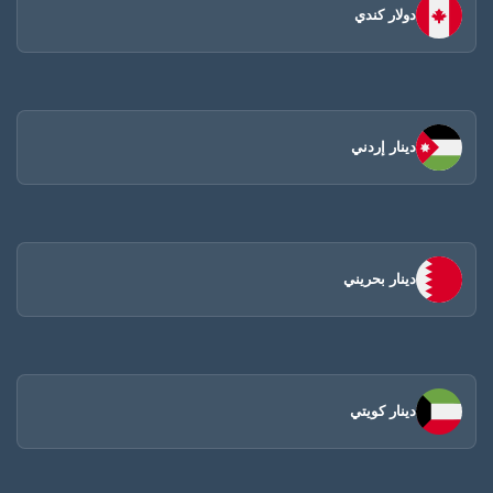
دولار كندي
دينار إردني
دينار بحريني
دينار كويتي