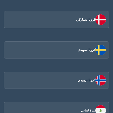
كرونا دنماركي
كرونا سويدى
كرونا نرويجي
ليرة لبنانى