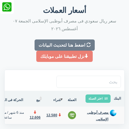
nkedIn
أسعار العملات
tsApp
سعر ريال سعودي فى مصرف أبوظبى الإسلامى الجمعة ٠٧
أغسطس ٢٠٢٦
اضغط هنا لتحديث البيانات
نزل تطبيقنا على موبايلك
البنك
اختر العملة
العملة
شراء
بيع
الحركة فى البنك/
منذ 6 شهر
/
منذ 
مصرف أبوظبى
12.580
12.606
ساعة
الإسلامى