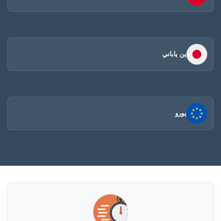
ين ياباني
يورو