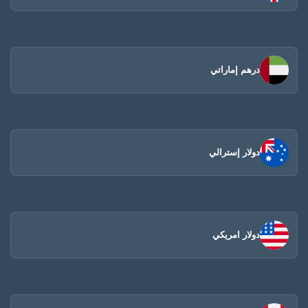
درهم إماراتي
دولار إسترالي
دولار امريكي