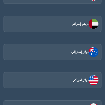
درهم إماراتي
دولار إسترالي
دولار امريكي