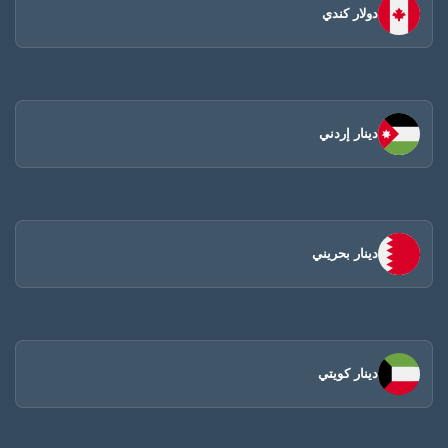
دولار كندي
دينار إردني
دينار بحريني
دينار كويتي