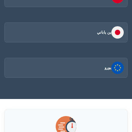
ين ياباني
يورو