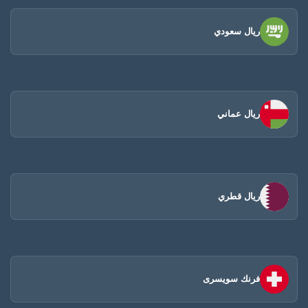
ريال سعودي
ريال عماني
ريال قطري
فرنك سويسرى