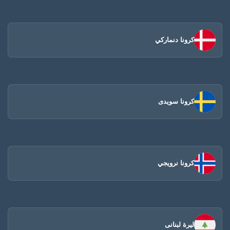
كرونا دنماركي
كرونا سويدى
كرونا نرويجي
ليرة لبنانى