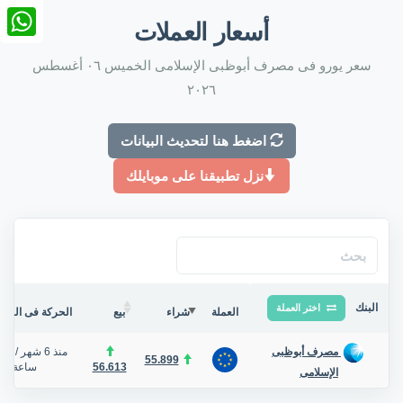
nkedIn
أسعار العملات
tsApp
سعر يورو فى مصرف أبوظبى الإسلامى الخميس ٠٦ أغسطس
٢٠٢٦
اضغط هنا لتحديث البيانات
نزل تطبيقنا على موبايلك
البنك
اختر العملة
العملة
شراء
بيع
الحركة فى البنك/
منذ 6 شهر
/
مصرف أبوظبى
55.899
56.613
ساعة
الإسلامى