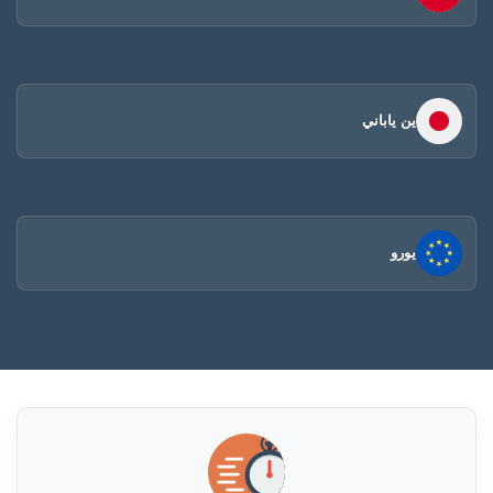
ين ياباني
يورو