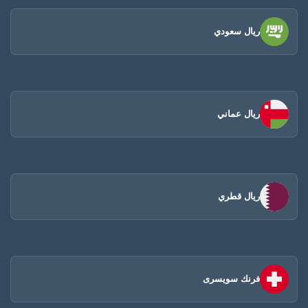
ريال سعودي
ريال عماني
ريال قطري
فرنك سويسرى