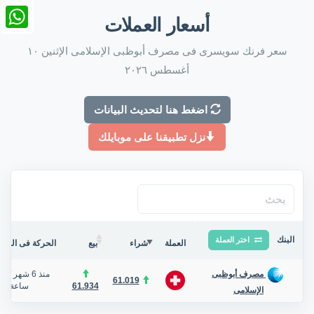
nkedIn
أسعار العملات
tsApp
سعر فرنك سويسرى فى مصرف أبوظبى الإسلامى الإثنين ١٠
أغسطس ٢٠٢٦
اضغط هنا لتحديث البيانات
نزل تطبيقنا على موبايلك
البنك
اختر العملة
العملة
شراء
بيع
الحركة فى البنك/
منذ 6 شهر
/
مصرف أبوظبى
61.019
61.934
ساعة
الإسلامى