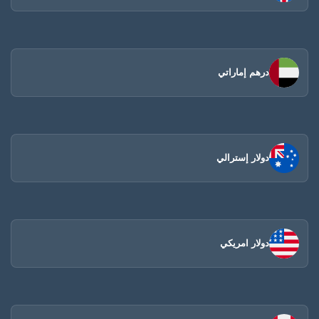
درهم إماراتي
دولار إسترالي
دولار امريكي