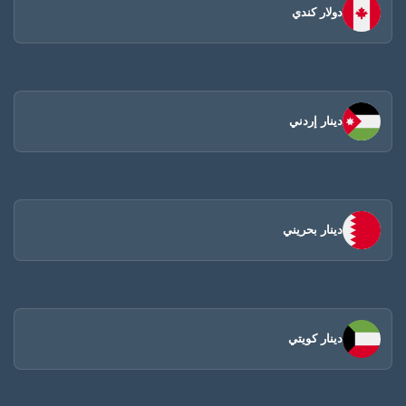
دولار كندي
دينار إردني
دينار بحريني
دينار كويتي