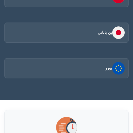
ين ياباني
يورو