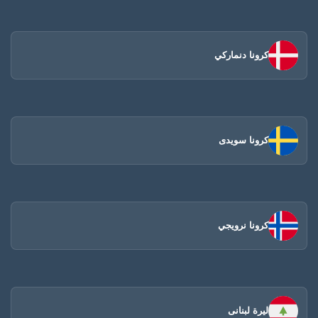
كرونا دنماركي
كرونا سويدى
كرونا نرويجي
ليرة لبنانى