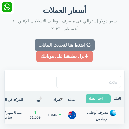
nkedIn
أسعار العملات
tsApp
سعر دولار إسترالي فى مصرف أبوظبى الإسلامى الإثنين ١٠
أغسطس ٢٠٢٦
اضغط هنا لتحديث البيانات
نزل تطبيقنا على موبايلك
البنك
اختر العملة
العملة
شراء
بيع
الحركة فى البنك/
منذ 6 شهر
/
مصرف أبوظبى
30.846
31.569
ساعة
الإسلامى