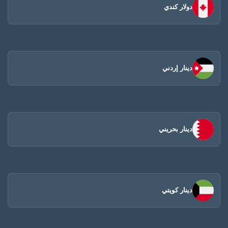
دولار كندي
دينار إردني
دينار بحريني
دينار كويتي