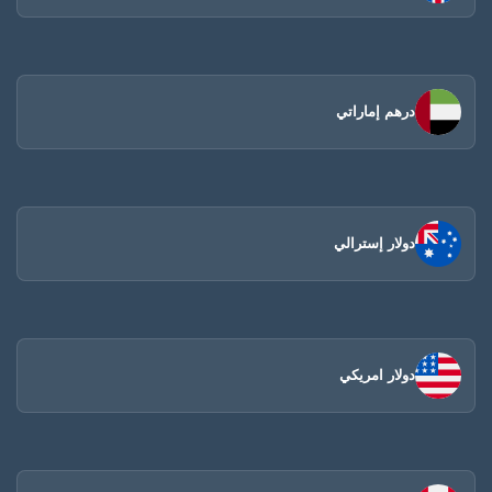
درهم إماراتي
دولار إسترالي
دولار امريكي