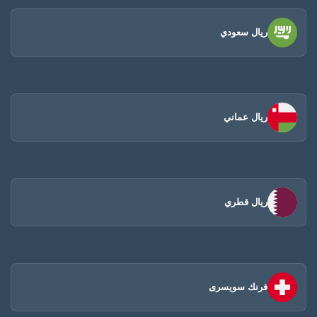
ريال سعودي
ريال عماني
ريال قطري
فرنك سويسرى