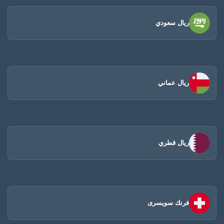
ريال سعودي
ريال عماني
ريال قطري
فرنك سويسرى