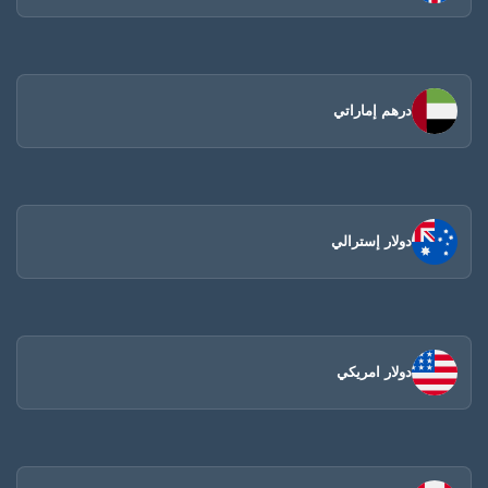
درهم إماراتي
دولار إسترالي
دولار امريكي