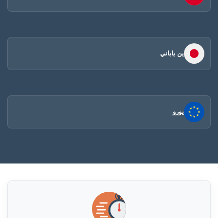
ين ياباني
يورو