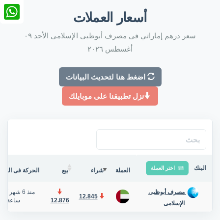
nkedIn
أسعار العملات
tsApp
سعر درهم إماراتي فى مصرف أبوظبى الإسلامى الأحد ٠٩
أغسطس ٢٠٢٦
اضغط هنا لتحديث البيانات
نزل تطبيقنا على موبايلك
البنك
اختر العملة
العملة
شراء
بيع
الحركة فى البنك/
منذ 6 شهر
/
مصرف أبوظبى
12.845
12.876
ساعة
الإسلامى