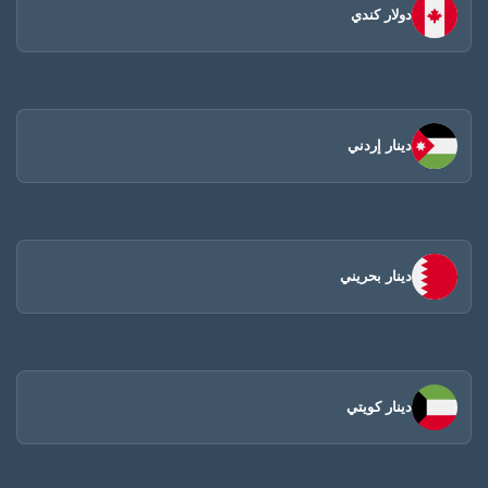
دولار كندي
دينار إردني
دينار بحريني
دينار كويتي