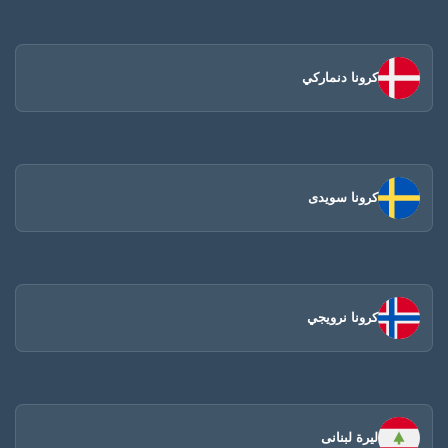
كرونا دنماركي
كرونا سويدى
كرونا نرويجي
ليرة لبنانى