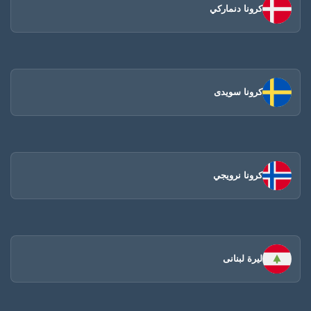
كرونا دنماركي
كرونا سويدى
كرونا نرويجي
ليرة لبنانى