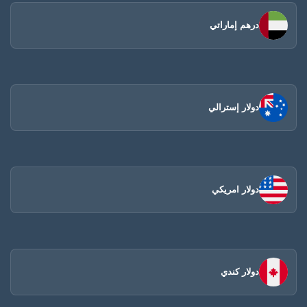
درهم إماراتي
دولار إسترالي
دولار امريكي
دولار كندي