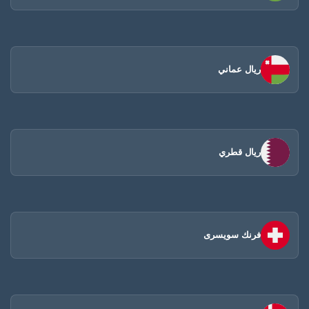
ريال عماني
ريال قطري
فرنك سويسرى