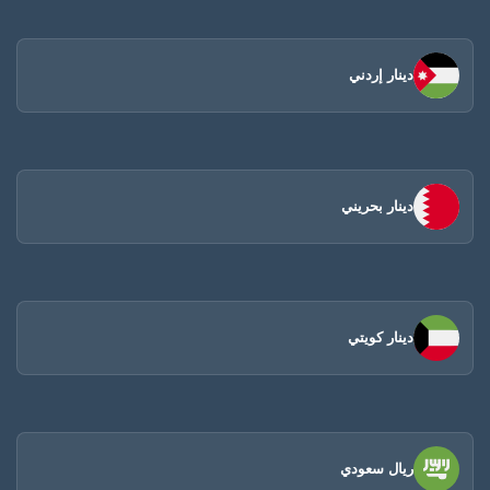
دينار إردني
دينار بحريني
دينار كويتي
ريال سعودي