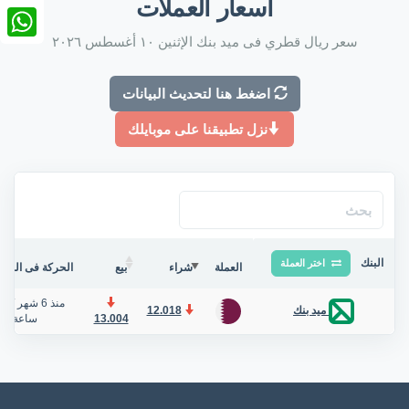
أسعار العملات
nkedIn
سعر ريال قطري فى ميد بنك الإثنين ١٠ أغسطس ٢٠٢٦
tsApp
اضغط هنا لتحديث البيانات
نزل تطبيقنا على موبايلك
البنك
اختر العملة
العملة
شراء
بيع
الحركة فى البنك/
منذ 6 شهر
/
12.018
ميد بنك
13.004
ساعة