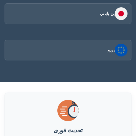
ين ياباني
يورو
تحديث فورى