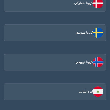
كرونا دنماركي
كرونا سويدى
كرونا نرويجي
ليرة لبنانى