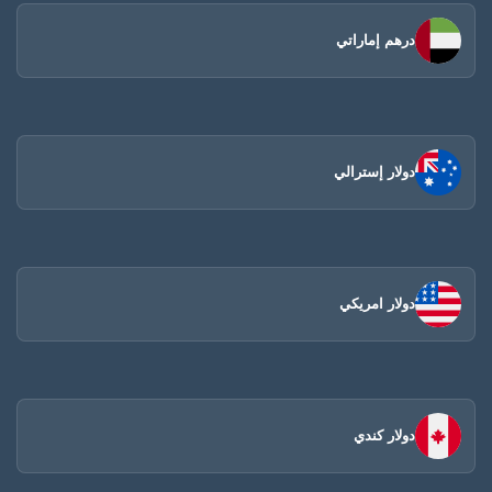
درهم إماراتي
دولار إسترالي
دولار امريكي
دولار كندي