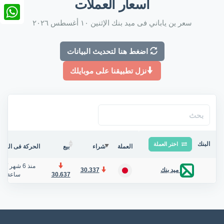
أسعار العملات
nkedIn
سعر ين ياباني فى ميد بنك الإثنين ١٠ أغسطس ٢٠٢٦
tsApp
اضغط هنا لتحديث البيانات
نزل تطبيقنا على موبايلك
البنك
اختر العملة
العملة
شراء
بيع
الحركة فى البنك/
منذ 6 شهر
/
30.337
ميد بنك
30.637
ساعة