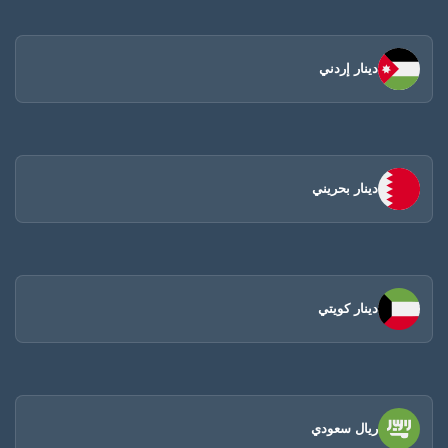
دينار إردني
دينار بحريني
دينار كويتي
ريال سعودي