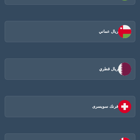
ريال عماني
ريال قطري
فرنك سويسرى