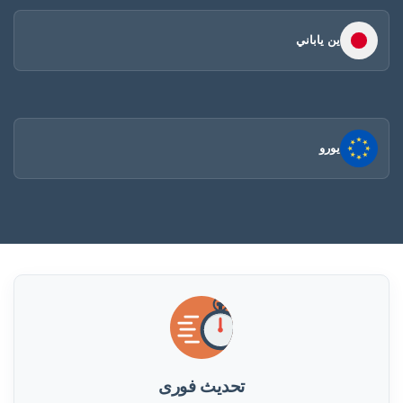
ين ياباني
يورو
تحديث فورى