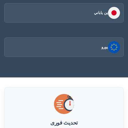
ين ياباني
يورو
تحديث فورى