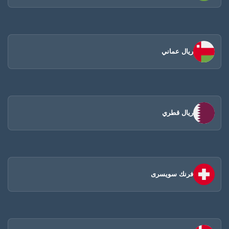
ريال عماني
ريال قطري
فرنك سويسرى