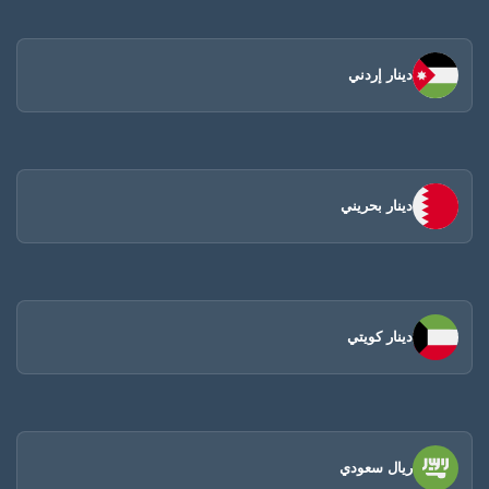
دينار إردني
دينار بحريني
دينار كويتي
ريال سعودي