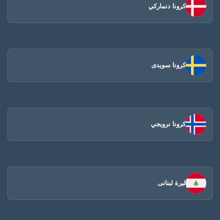
كرونا دنماركي
كرونا سويدى
كرونا نرويجي
ليرة لبنانى