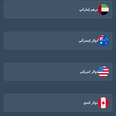
درهم إماراتي
دولار إسترالي
دولار امريكي
دولار كندي