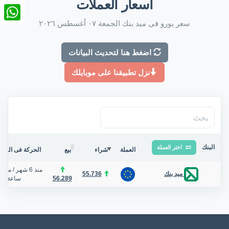
أسعار العملات
nkedIn
سعر يورو فى ميد بنك الجمعة ٠٧ أغسطس ٢٠٢٦
tsApp
اضغط هنا لتحديث البيانات
نزل تطبيقنا على موبايلك
البنك
اختر العملة
العملة
شراء
بيع
الحركة فى البنك/
منذ 6 شهر
/
منذ 
55.736
ميد بنك
56.289
ساعة