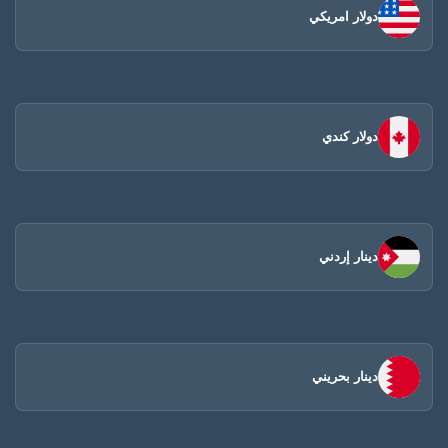
دولار امريكي
دولار كندي
دينار إردني
دينار بحريني