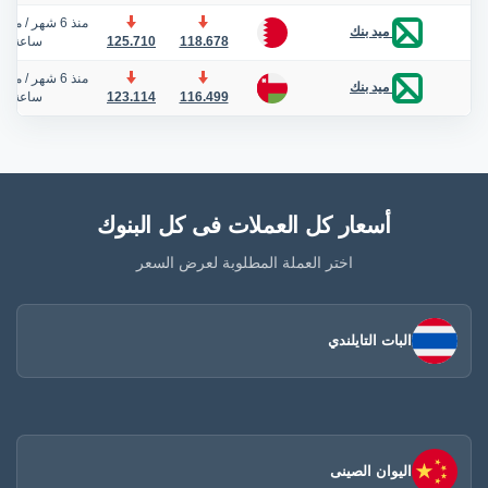
منذ 6 شهر
/
منذ 
ميد بنك
118.678
125.710
ساعة
منذ 6 شهر
/
منذ 
ميد بنك
116.499
123.114
ساعة
أسعار كل العملات فى كل البنوك
اختر العملة المطلوبة لعرض السعر
البات التايلندي
اليوان الصينى​