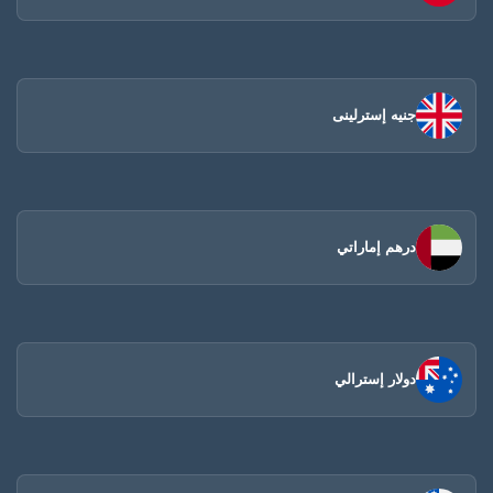
جنيه إسترلينى
درهم إماراتي
دولار إسترالي