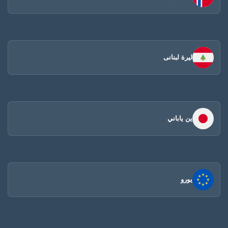
ليرة لبنانى
ين ياباني
يورو