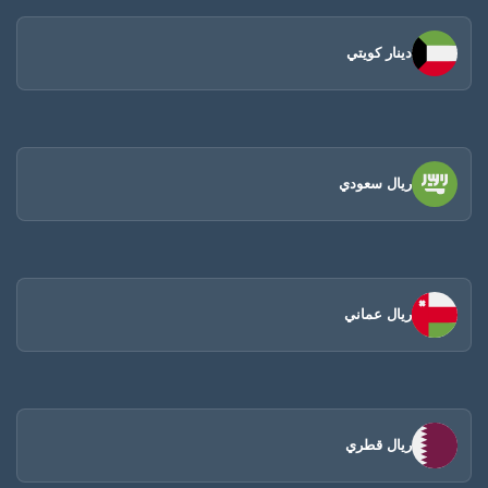
دينار كويتي
ريال سعودي
ريال عماني
ريال قطري