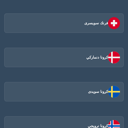
فرنك سويسرى
كرونا دنماركي
كرونا سويدى
كرونا نرويجي