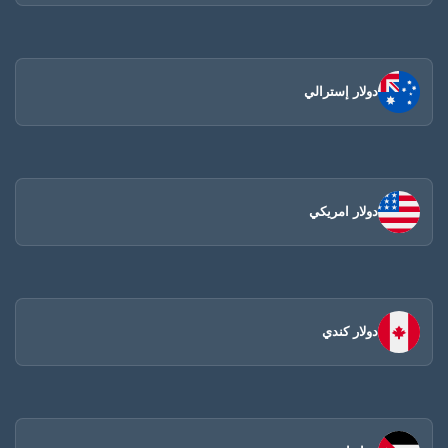
دولار إسترالي
دولار امريكي
دولار كندي