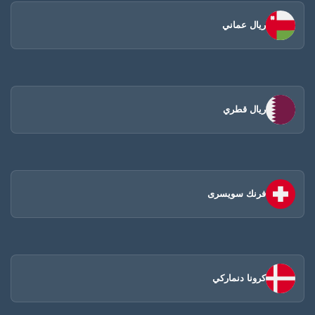
ريال عماني
ريال قطري
فرنك سويسرى
كرونا دنماركي