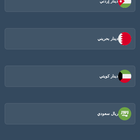
دينار إردني
دينار بحريني
دينار كويتي
ريال سعودي