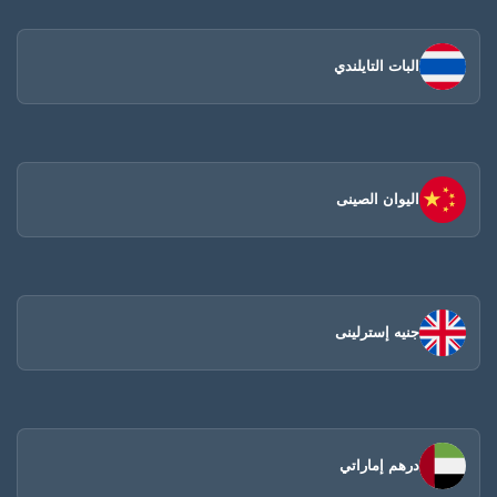
البات التايلندي
اليوان الصينى​
جنيه إسترلينى
درهم إماراتي