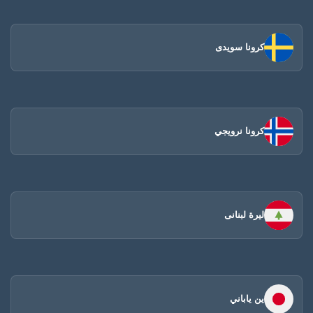
كرونا سويدى
كرونا نرويجي
ليرة لبنانى
ين ياباني