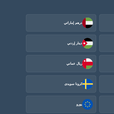
درهم إماراتي
دينار إردني
ريال عماني
كرونا سويدى
يورو