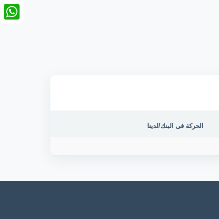
nkedIn
tsApp
الحركة فى البنك/لدينا