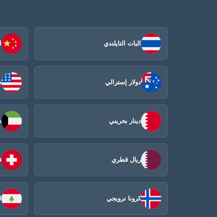
البات التايلندي
ا
دولار إسترالي
د
دينار بحريني
د
ريال قطري
ف
كرونا نرويجي
ل