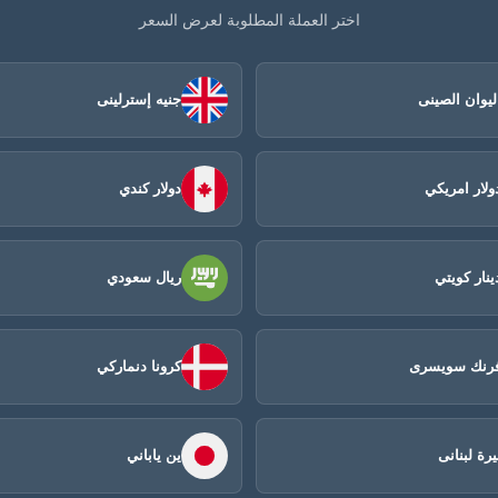
اختر العملة المطلوبة لعرض السعر
ليوان الصينى​
جنيه إسترلينى
ولار امريكي
دولار كندي
ينار كويتي
ريال سعودي
رنك سويسرى
كرونا دنماركي
يرة لبنانى
ين ياباني