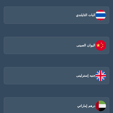
البات التايلندي
اليوان الصينى​
جنيه إسترلينى
درهم إماراتي