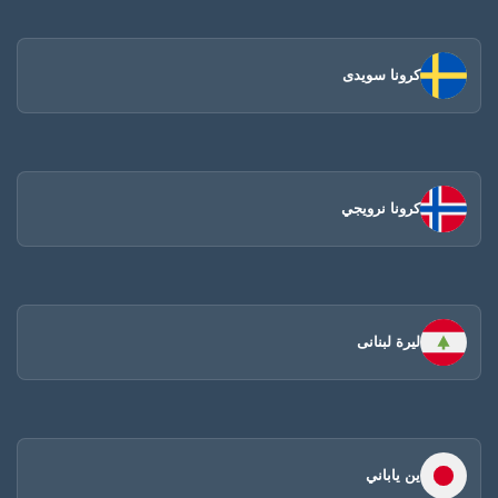
كرونا سويدى
كرونا نرويجي
ليرة لبنانى
ين ياباني