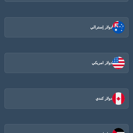
دولار إسترالي
دولار امريكي
دولار كندي