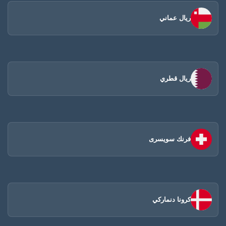
ريال عماني
ريال قطري
فرنك سويسرى
كرونا دنماركي