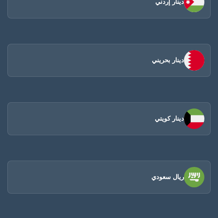
دينار إردني
دينار بحريني
دينار كويتي
ريال سعودي