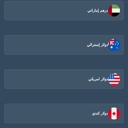
درهم إماراتي
دولار إسترالي
دولار امريكي
دولار كندي