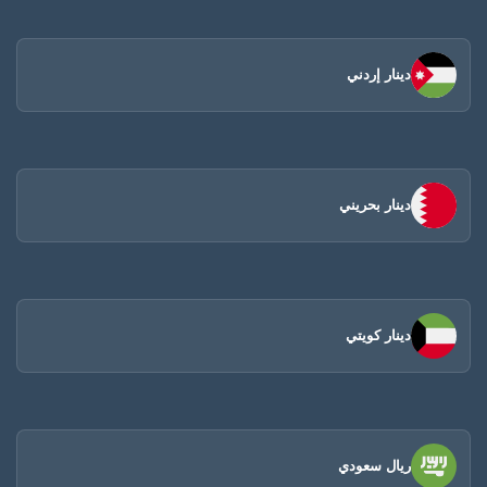
دينار إردني
دينار بحريني
دينار كويتي
ريال سعودي