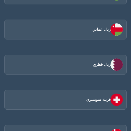
ريال عماني
ريال قطري
فرنك سويسرى