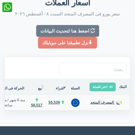
أسعار العملات
nkedIn
سعر يورو فى المصرف المتحد السبت ٠٨ أغسطس ٢٠٢٦
tsApp
اضغط هنا لتحديث البيانات
نزل تطبيقنا على موبايلك
البنك
اختر العملة
العملة
شراء
بيع
الحركة فى البنك/
منذ 6 شهر
/
منذ 
55.539
المصرف المتحد
56.517
ساعة