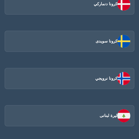
كرونا دنماركي
كرونا سويدى
كرونا نرويجي
ليرة لبنانى