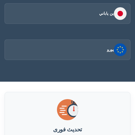
ين ياباني
يورو
تحديث فورى