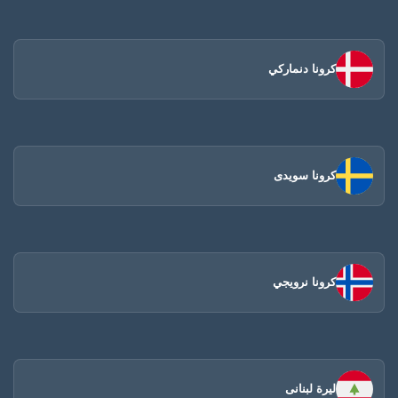
كرونا دنماركي
كرونا سويدى
كرونا نرويجي
ليرة لبنانى