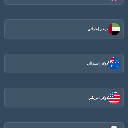
درهم إماراتي
دولار إسترالي
دولار امريكي