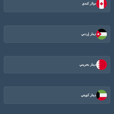
دولار كندي
دينار إردني
دينار بحريني
دينار كويتي