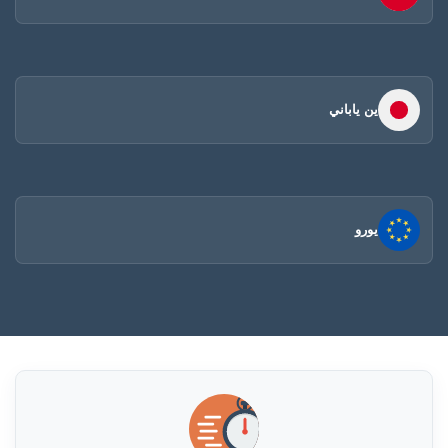
ين ياباني
يورو