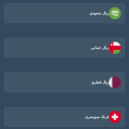
ريال سعودي
ريال عماني
ريال قطري
فرنك سويسرى