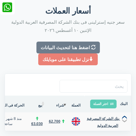
nkedIn
أسعار العملات
tsApp
سعر جنيه إسترلينى فى بنك الشركة المصرفية العربية الدولية
الإثنين ١٠ أغسطس ٢٠٢٦
اضغط هنا لتحديث البيانات
نزل تطبيقنا على موبايلك
البنك
اختر العملة
العملة
شراء
بيع
الحركة فى البنك/
منذ 8 شهر
/
بنك الشركة المصرفية
62.700
63.030
ساعة
العربية الدولية