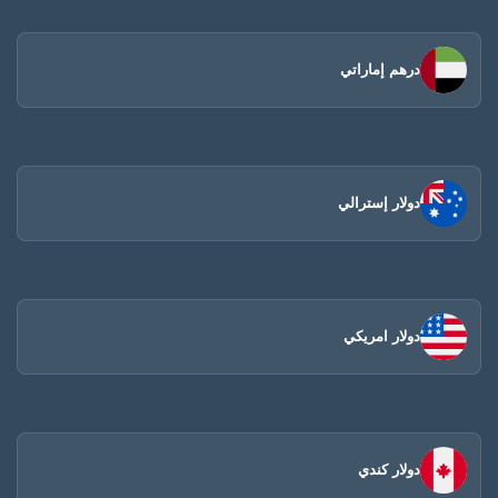
درهم إماراتي
دولار إسترالي
دولار امريكي
دولار كندي