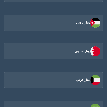
دينار إردني
دينار بحريني
دينار كويتي