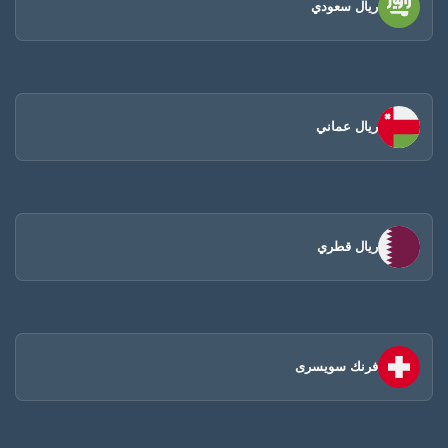
ريال سعودي
ريال عماني
ريال قطري
فرنك سويسرى