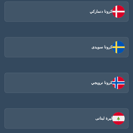
كرونا دنماركي
كرونا سويدى
كرونا نرويجي
ليرة لبنانى