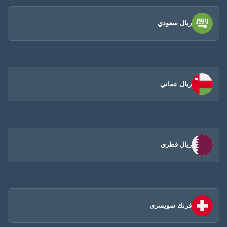
ريال سعودي
ريال عماني
ريال قطري
فرنك سويسرى