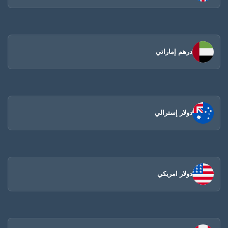
درهم إماراتي
دولار إسترالي
دولار امريكي