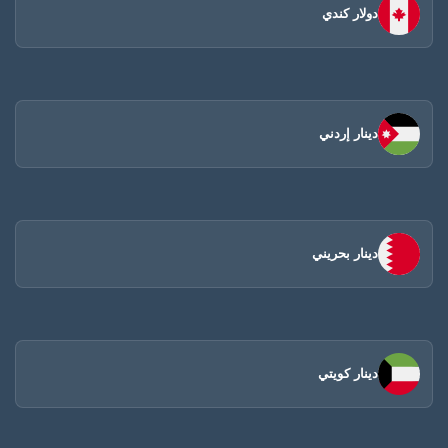
دولار كندي
دينار إردني
دينار بحريني
دينار كويتي