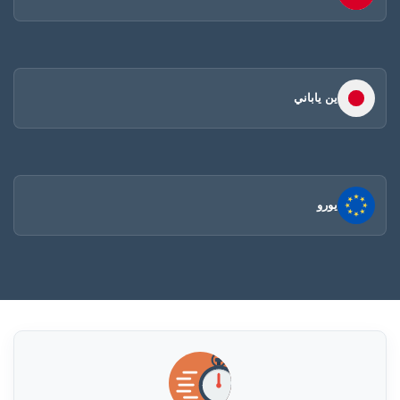
ين ياباني
يورو