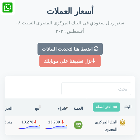
nkedIn
أسعار العملات
tsApp
سعر ريال سعودي فى البنك المركزى المصرى السبت ٠٨
أغسطس ٢٠٢٦
اضغط هنا لتحديث البيانات
نزل تطبيقنا على موبايلك
البنك
اختر العملة
العملة
شراء
بيع
الحركة ف
13.239
13.276
منذ 2 أيام
البنك المركزى
المصرى