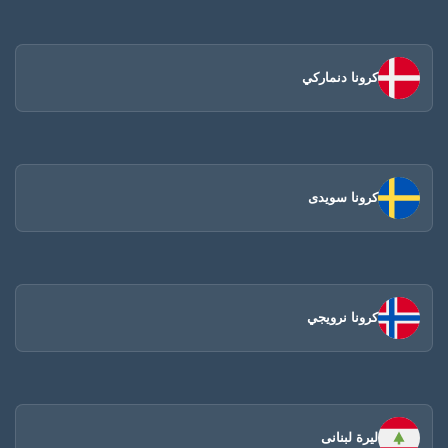
كرونا دنماركي
كرونا سويدى
كرونا نرويجي
ليرة لبنانى