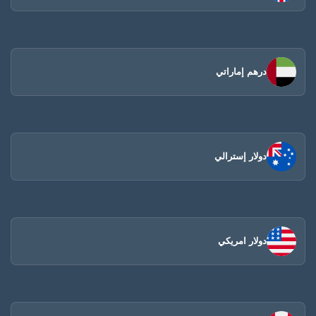
درهم إماراتي
دولار إسترالي
دولار امريكي