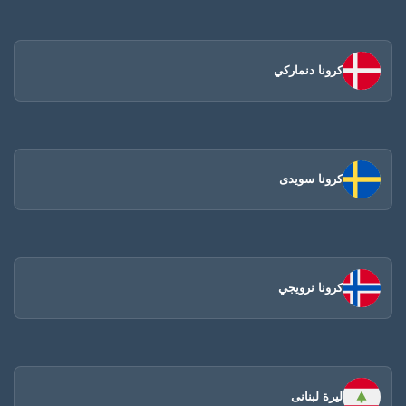
كرونا دنماركي
كرونا سويدى
كرونا نرويجي
ليرة لبنانى