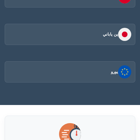
ين ياباني
يورو