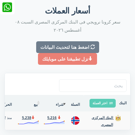
nkedIn
أسعار العملات
tsApp
سعر كرونا نرويجي فى البنك المركزى المصرى السبت ٠٨
أغسطس ٢٠٢٦
اضغط هنا لتحديث البيانات
نزل تطبيقنا على موبايلك
البنك
اختر العملة
العملة
شراء
بيع
الحركة ف
5.216
5.238
منذ 2 أيام
البنك المركزى
المصرى