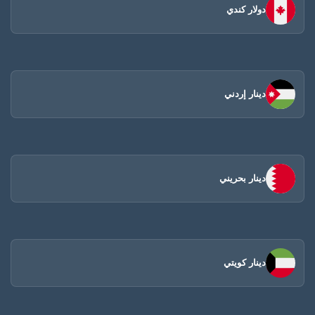
دولار كندي
دينار إردني
دينار بحريني
دينار كويتي