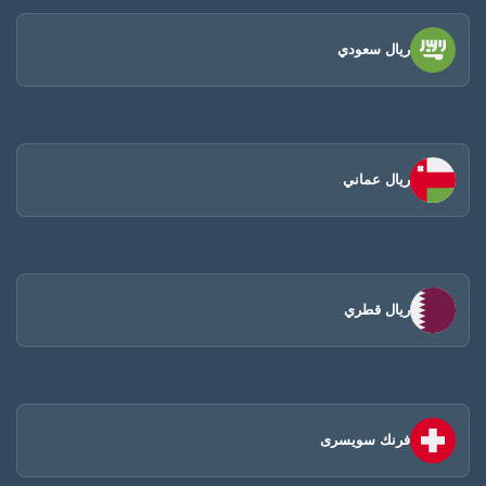
ريال سعودي
ريال عماني
ريال قطري
فرنك سويسرى