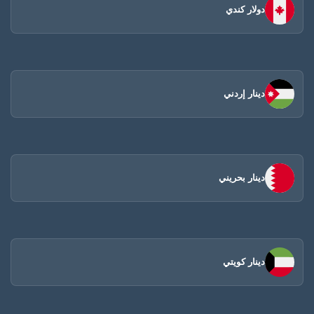
دولار كندي
دينار إردني
دينار بحريني
دينار كويتي