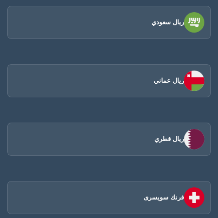
ريال سعودي
ريال عماني
ريال قطري
فرنك سويسرى