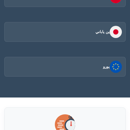
ين ياباني
يورو