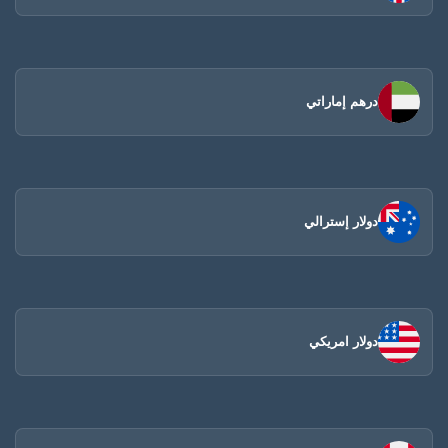
درهم إماراتي
دولار إسترالي
دولار امريكي