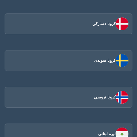
كرونا دنماركي
كرونا سويدى
كرونا نرويجي
ليرة لبنانى