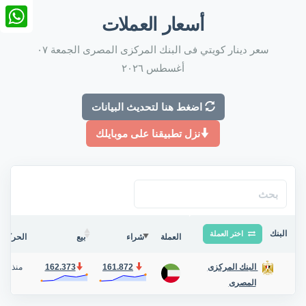
nkedIn
أسعار العملات
tsApp
سعر دينار كويتي فى البنك المركزى المصرى الجمعة ٠٧
أغسطس ٢٠٢٦
اضغط هنا لتحديث البيانات
نزل تطبيقنا على موبايلك
البنك
اختر العملة
العملة
شراء
بيع
الحركة ف
161.872
162.373
منذ يوم
البنك المركزى
المصرى