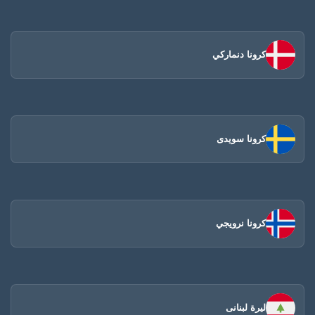
كرونا دنماركي
كرونا سويدى
كرونا نرويجي
ليرة لبنانى