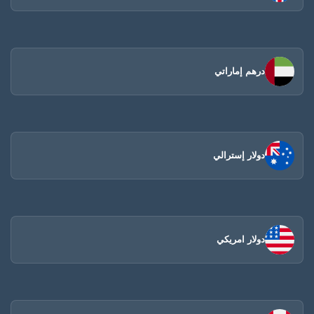
درهم إماراتي
دولار إسترالي
دولار امريكي