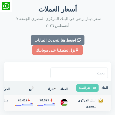
nkedIn
أسعار العملات
tsApp
سعر دينار إردني فى البنك المركزى المصرى الجمعة ٠٧
أغسطس ٢٠٢٦
اضغط هنا لتحديث البيانات
نزل تطبيقنا على موبايلك
البنك
اختر العملة
العملة
شراء
بيع
الحركة ف
70.027
70.419
منذ 15 ساعة
البنك المركزى
حوا
المصرى