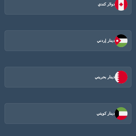
دولار كندي
دينار إردني
دينار بحريني
دينار كويتي