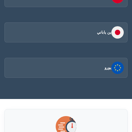
ين ياباني
يورو