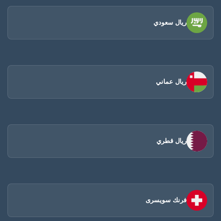
ريال سعودي
ريال عماني
ريال قطري
فرنك سويسرى