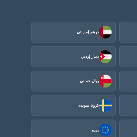
درهم إماراتي
دينار إردني
ريال عماني
كرونا سويدى
يورو