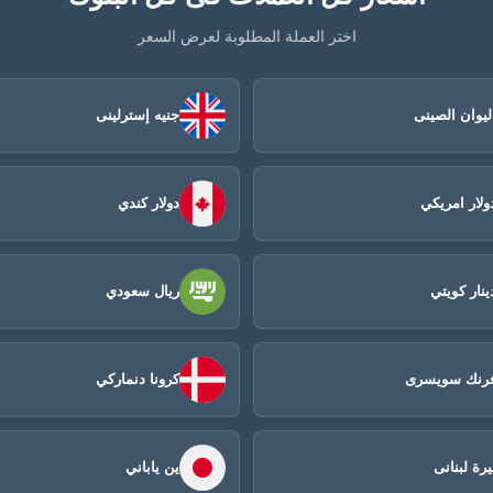
اختر العملة المطلوبة لعرض السعر
ليوان الصينى​
جنيه إسترلينى
ولار امريكي
دولار كندي
ينار كويتي
ريال سعودي
رنك سويسرى
كرونا دنماركي
يرة لبنانى
ين ياباني