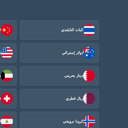
البات التايلندي
ا
دولار إسترالي
د
دينار بحريني
د
ريال قطري
ف
كرونا نرويجي
ل