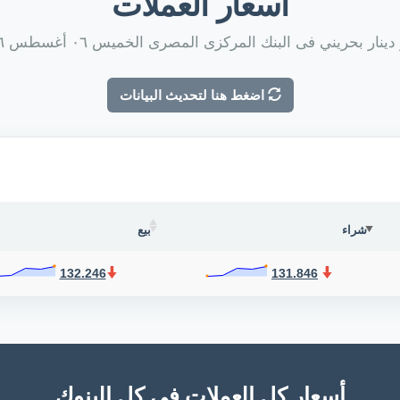
أسعار العملات
ينار بحريني فى البنك المركزى المصرى الخميس ٠٦ أغسطس ٢٠٢٦
اضغط هنا لتحديث البيانات
شراء
بيع
132.246
131.846
أسعار كل العملات فى كل البنوك