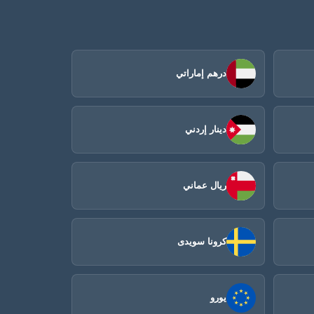
درهم إماراتي
دينار إردني
ريال عماني
كرونا سويدى
يورو