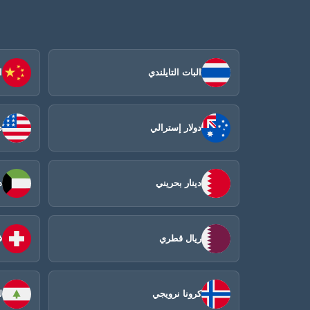
البات التايلندي
ا
دولار إسترالي
د
دينار بحريني
د
ريال قطري
ف
كرونا نرويجي
ل