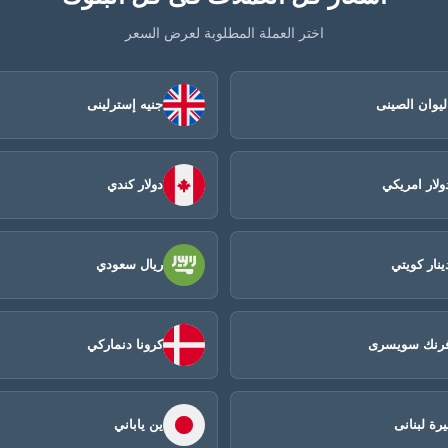
اختر العملة المطلوبة لعرض السعر
ليوان الصينى​
جنيه إسترلينى
ولار امريكي
دولار كندي
ينار كويتي
ريال سعودي
رنك سويسرى
كرونا دنماركي
يرة لبنانى
ين ياباني